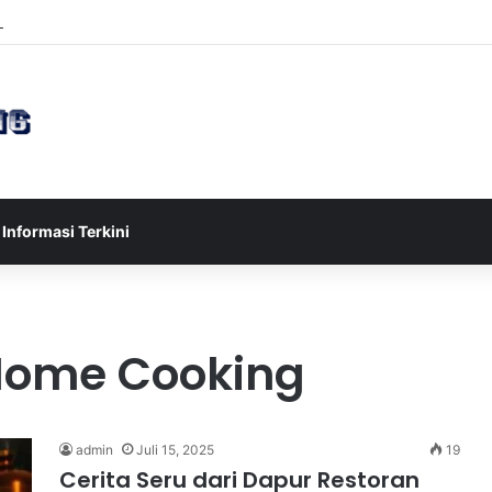
esia U-17 Tereliminasi, Berikut 4 Tim Lolos ke Semifinal Piala AFF U-17
Informasi Terkini
 Home Cooking
admin
Juli 15, 2025
19
Cerita Seru dari Dapur Restoran