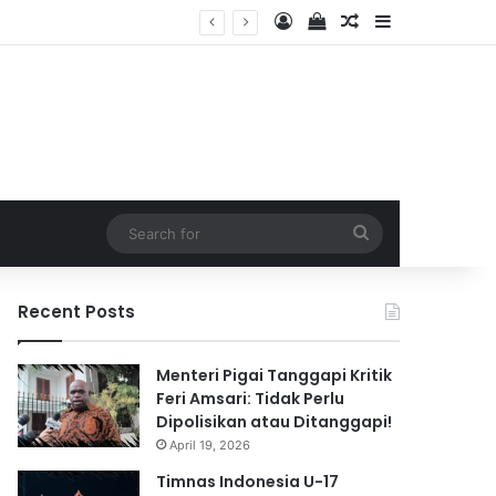
Log In
View your shopping 
Random Article
Sidebar
 2026
Search
for
Recent Posts
Menteri Pigai Tanggapi Kritik
Feri Amsari: Tidak Perlu
Dipolisikan atau Ditanggapi!
April 19, 2026
Timnas Indonesia U-17