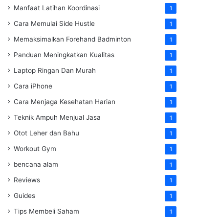
Manfaat Latihan Koordinasi
1
Cara Memulai Side Hustle
1
Memaksimalkan Forehand Badminton
1
Panduan Meningkatkan Kualitas
1
Laptop Ringan Dan Murah
1
Cara iPhone
1
Cara Menjaga Kesehatan Harian
1
Teknik Ampuh Menjual Jasa
1
Otot Leher dan Bahu
1
Workout Gym
1
bencana alam
1
Reviews
1
Guides
1
Tips Membeli Saham
1