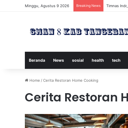
Minggu, Agustus 9 2026
Breaking News
Timnas Indon
Beranda
News
sosial
health
tech
Home
/
Cerita Restoran Home Cooking
Cerita Restoran