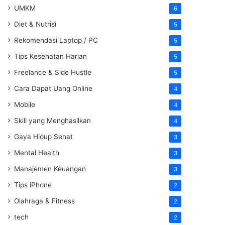
UMKM
6
Diet & Nutrisi
5
Rekomendasi Laptop / PC
5
Tips Kesehatan Harian
5
Freelance & Side Hustle
5
Cara Dapat Uang Online
4
Mobile
4
Skill yang Menghasilkan
4
Gaya Hidup Sehat
3
Mental Health
3
Manajemen Keuangan
3
Tips iPhone
2
Olahraga & Fitness
2
tech
2