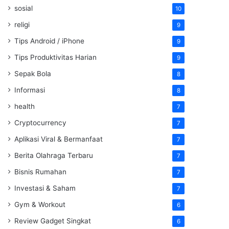
sosial
10
religi
9
Tips Android / iPhone
9
Tips Produktivitas Harian
9
Sepak Bola
8
Informasi
8
health
7
Cryptocurrency
7
Aplikasi Viral & Bermanfaat
7
Berita Olahraga Terbaru
7
Bisnis Rumahan
7
Investasi & Saham
7
Gym & Workout
6
Review Gadget Singkat
6