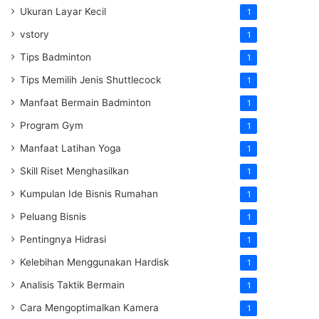
Ukuran Layar Kecil
1
vstory
1
Tips Badminton
1
Tips Memilih Jenis Shuttlecock
1
Manfaat Bermain Badminton
1
Program Gym
1
Manfaat Latihan Yoga
1
Skill Riset Menghasilkan
1
Kumpulan Ide Bisnis Rumahan
1
Peluang Bisnis
1
Pentingnya Hidrasi
1
Kelebihan Menggunakan Hardisk
1
Analisis Taktik Bermain
1
Cara Mengoptimalkan Kamera
1