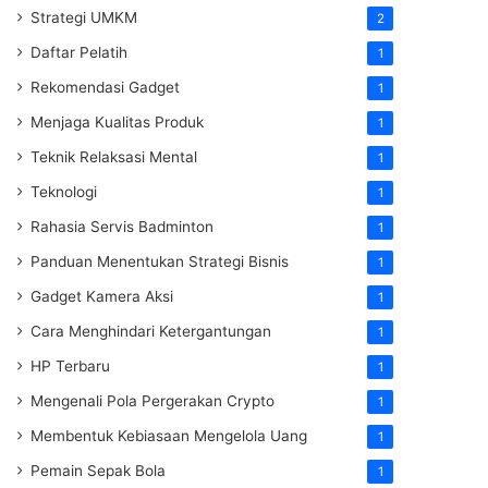
Strategi UMKM
2
Daftar Pelatih
1
Rekomendasi Gadget
1
Menjaga Kualitas Produk
1
Teknik Relaksasi Mental
1
Teknologi
1
Rahasia Servis Badminton
1
Panduan Menentukan Strategi Bisnis
1
Gadget Kamera Aksi
1
Cara Menghindari Ketergantungan
1
HP Terbaru
1
Mengenali Pola Pergerakan Crypto
1
Membentuk Kebiasaan Mengelola Uang
1
Pemain Sepak Bola
1