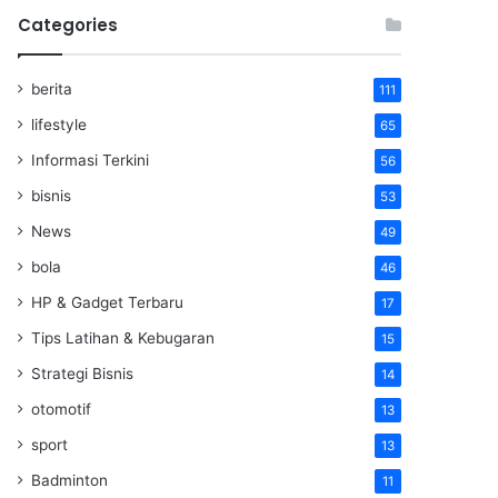
Categories
berita
111
lifestyle
65
Informasi Terkini
56
bisnis
53
News
49
bola
46
HP & Gadget Terbaru
17
Tips Latihan & Kebugaran
15
Strategi Bisnis
14
otomotif
13
sport
13
Badminton
11