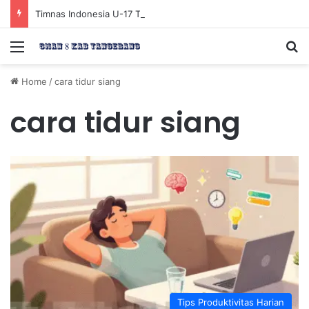
Timnas Indonesia U-17 Tereliminasi, Berikut 4 Tim Lolos ke Semifinal Piala AFF U-17 2026
Menu
Se
Home
/
cara tidur siang
cara tidur siang
Tips Produktivitas Harian