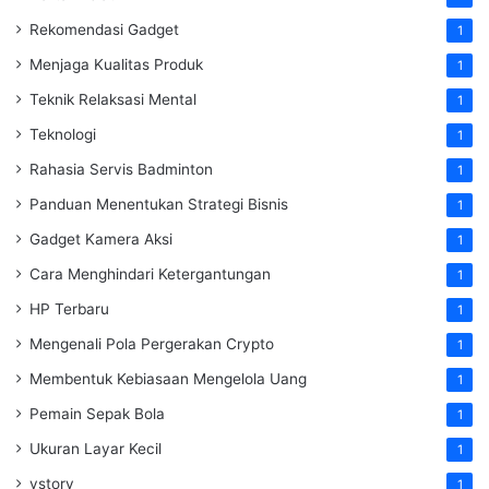
Rekomendasi Gadget
1
Menjaga Kualitas Produk
1
Teknik Relaksasi Mental
1
Teknologi
1
Rahasia Servis Badminton
1
Panduan Menentukan Strategi Bisnis
1
Gadget Kamera Aksi
1
Cara Menghindari Ketergantungan
1
HP Terbaru
1
Mengenali Pola Pergerakan Crypto
1
Membentuk Kebiasaan Mengelola Uang
1
Pemain Sepak Bola
1
Ukuran Layar Kecil
1
vstory
1