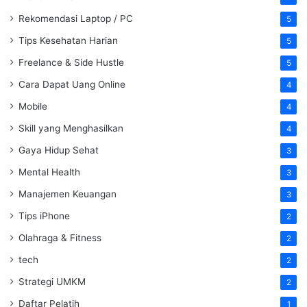
Rekomendasi Laptop / PC
5
Tips Kesehatan Harian
5
Freelance & Side Hustle
5
Cara Dapat Uang Online
4
Mobile
4
Skill yang Menghasilkan
4
Gaya Hidup Sehat
3
Mental Health
3
Manajemen Keuangan
3
Tips iPhone
2
Olahraga & Fitness
2
tech
2
Strategi UMKM
2
Daftar Pelatih
1