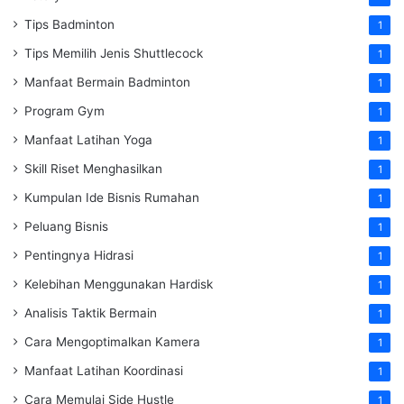
Tips Badminton
1
Tips Memilih Jenis Shuttlecock
1
Manfaat Bermain Badminton
1
Program Gym
1
Manfaat Latihan Yoga
1
Skill Riset Menghasilkan
1
Kumpulan Ide Bisnis Rumahan
1
Peluang Bisnis
1
Pentingnya Hidrasi
1
Kelebihan Menggunakan Hardisk
1
Analisis Taktik Bermain
1
Cara Mengoptimalkan Kamera
1
Manfaat Latihan Koordinasi
1
Cara Memulai Side Hustle
1