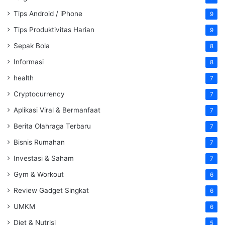
Tips Android / iPhone
9
Tips Produktivitas Harian
9
Sepak Bola
8
Informasi
8
health
7
Cryptocurrency
7
Aplikasi Viral & Bermanfaat
7
Berita Olahraga Terbaru
7
Bisnis Rumahan
7
Investasi & Saham
7
Gym & Workout
6
Review Gadget Singkat
6
UMKM
6
Diet & Nutrisi
5