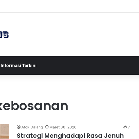
sia U-17 Tereliminasi, Berikut 4 Tim Lolos ke Semifinal Piala AFF U-17 
Informasi Terkini
 kebosanan
Atok Dalang
Maret 30, 2026
7
Strategi Menghadapi Rasa Jenuh