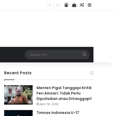
Log In
View your shopping 
Random Article
Sidebar
2026
Search
for
Recent Posts
Menteri Pigai Tanggapi Kritik
Feri Amsari: Tidak Perlu
Dipolisikan atau Ditanggapi!
April 19, 2026
Timnas Indonesia U-17