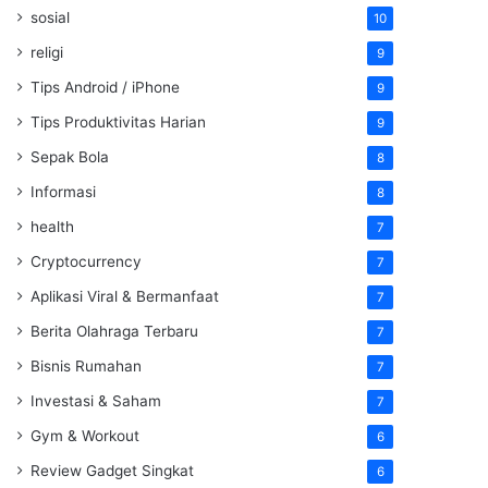
sosial
10
religi
9
Tips Android / iPhone
9
Tips Produktivitas Harian
9
Sepak Bola
8
Informasi
8
health
7
Cryptocurrency
7
Aplikasi Viral & Bermanfaat
7
Berita Olahraga Terbaru
7
Bisnis Rumahan
7
Investasi & Saham
7
Gym & Workout
6
Review Gadget Singkat
6