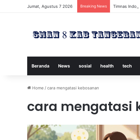
Jumat, Agustus 7 2026
Breaking News
Timnas Indone
Beranda
News
sosial
health
tech
Home
/
cara mengatasi kebosanan
cara mengatasi