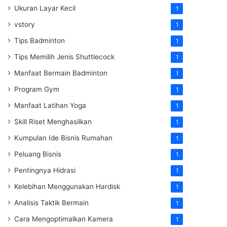
Ukuran Layar Kecil
1
vstory
1
Tips Badminton
1
Tips Memilih Jenis Shuttlecock
1
Manfaat Bermain Badminton
1
Program Gym
1
Manfaat Latihan Yoga
1
Skill Riset Menghasilkan
1
Kumpulan Ide Bisnis Rumahan
1
Peluang Bisnis
1
Pentingnya Hidrasi
1
Kelebihan Menggunakan Hardisk
1
Analisis Taktik Bermain
1
Cara Mengoptimalkan Kamera
1