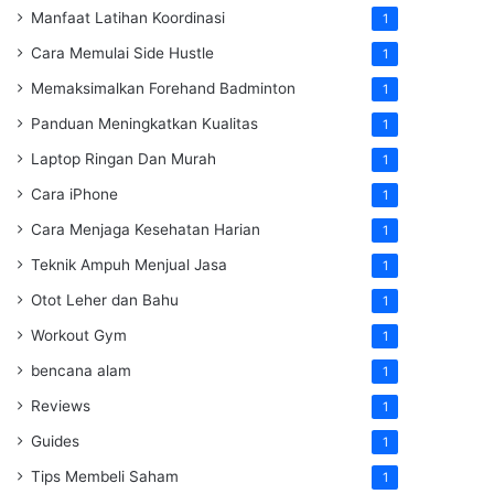
Manfaat Latihan Koordinasi
1
Cara Memulai Side Hustle
1
Memaksimalkan Forehand Badminton
1
Panduan Meningkatkan Kualitas
1
Laptop Ringan Dan Murah
1
Cara iPhone
1
Cara Menjaga Kesehatan Harian
1
Teknik Ampuh Menjual Jasa
1
Otot Leher dan Bahu
1
Workout Gym
1
bencana alam
1
Reviews
1
Guides
1
Tips Membeli Saham
1