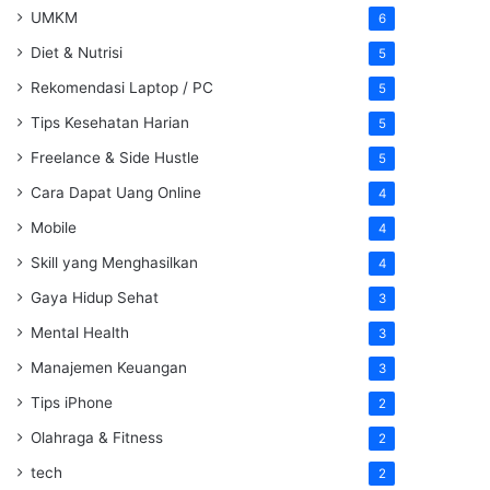
UMKM
6
Diet & Nutrisi
5
Rekomendasi Laptop / PC
5
Tips Kesehatan Harian
5
Freelance & Side Hustle
5
Cara Dapat Uang Online
4
Mobile
4
Skill yang Menghasilkan
4
Gaya Hidup Sehat
3
Mental Health
3
Manajemen Keuangan
3
Tips iPhone
2
Olahraga & Fitness
2
tech
2