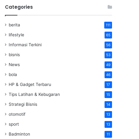
Categories
berita
111
lifestyle
65
Informasi Terkini
56
bisnis
53
News
49
bola
46
HP & Gadget Terbaru
17
Tips Latihan & Kebugaran
15
Strategi Bisnis
14
otomotif
13
sport
13
Badminton
11