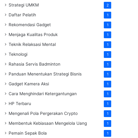
Strategi UMKM
2
Daftar Pelatih
1
Rekomendasi Gadget
1
Menjaga Kualitas Produk
1
Teknik Relaksasi Mental
1
Teknologi
1
Rahasia Servis Badminton
1
Panduan Menentukan Strategi Bisnis
1
Gadget Kamera Aksi
1
Cara Menghindari Ketergantungan
1
HP Terbaru
1
Mengenali Pola Pergerakan Crypto
1
Membentuk Kebiasaan Mengelola Uang
1
Pemain Sepak Bola
1