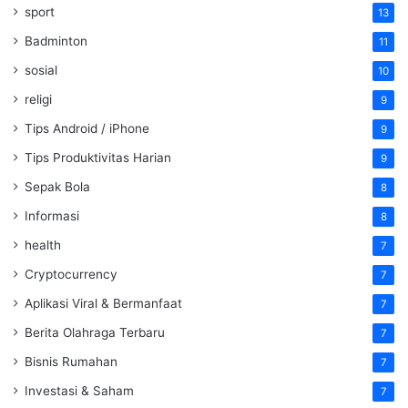
sport
13
Badminton
11
sosial
10
religi
9
Tips Android / iPhone
9
Tips Produktivitas Harian
9
Sepak Bola
8
Informasi
8
health
7
Cryptocurrency
7
Aplikasi Viral & Bermanfaat
7
Berita Olahraga Terbaru
7
Bisnis Rumahan
7
Investasi & Saham
7