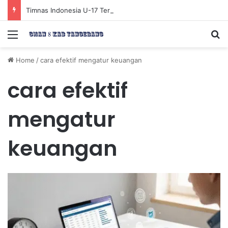
Timnas Indonesia U-17 Tereliminasi, Berikut 4 Tim Lolos ke Semifinal Piala AFF U-17 2026
Menu
Se
Home
/
cara efektif mengatur keuangan
cara efektif
mengatur
keuangan