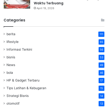
Waktu Terbuang
April 19, 2026
Categories
berita
111
lifestyle
65
Informasi Terkini
56
bisnis
53
News
49
bola
46
HP & Gadget Terbaru
17
Tips Latihan & Kebugaran
15
Strategi Bisnis
14
otomotif
13