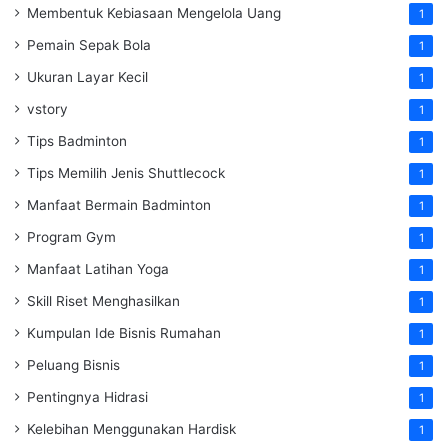
Membentuk Kebiasaan Mengelola Uang
1
Pemain Sepak Bola
1
Ukuran Layar Kecil
1
vstory
1
Tips Badminton
1
Tips Memilih Jenis Shuttlecock
1
Manfaat Bermain Badminton
1
Program Gym
1
Manfaat Latihan Yoga
1
Skill Riset Menghasilkan
1
Kumpulan Ide Bisnis Rumahan
1
Peluang Bisnis
1
Pentingnya Hidrasi
1
Kelebihan Menggunakan Hardisk
1