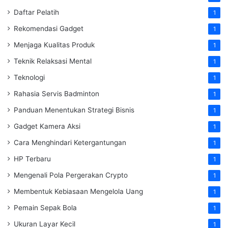
Daftar Pelatih
1
Rekomendasi Gadget
1
Menjaga Kualitas Produk
1
Teknik Relaksasi Mental
1
Teknologi
1
Rahasia Servis Badminton
1
Panduan Menentukan Strategi Bisnis
1
Gadget Kamera Aksi
1
Cara Menghindari Ketergantungan
1
HP Terbaru
1
Mengenali Pola Pergerakan Crypto
1
Membentuk Kebiasaan Mengelola Uang
1
Pemain Sepak Bola
1
Ukuran Layar Kecil
1