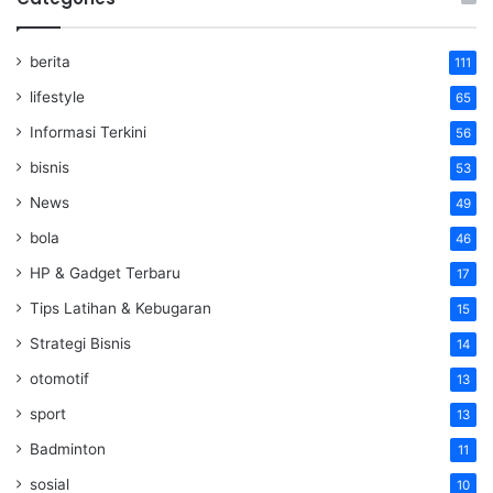
berita
111
lifestyle
65
Informasi Terkini
56
bisnis
53
News
49
bola
46
HP & Gadget Terbaru
17
Tips Latihan & Kebugaran
15
Strategi Bisnis
14
otomotif
13
sport
13
Badminton
11
sosial
10