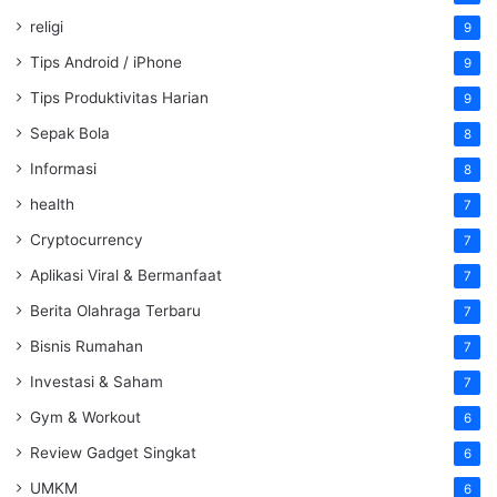
religi
9
Tips Android / iPhone
9
Tips Produktivitas Harian
9
Sepak Bola
8
Informasi
8
health
7
Cryptocurrency
7
Aplikasi Viral & Bermanfaat
7
Berita Olahraga Terbaru
7
Bisnis Rumahan
7
Investasi & Saham
7
Gym & Workout
6
Review Gadget Singkat
6
UMKM
6