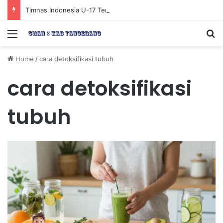
Timnas Indonesia U-17 Tereliminasi, Berikut 4 Tim Lolos ke Semifinal Piala AFF U-17 2026
Menu
Se
Home
/
cara detoksifikasi tubuh
cara detoksifikasi
tubuh