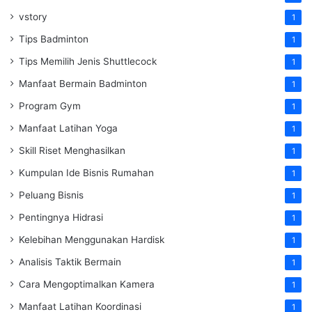
vstory
1
Tips Badminton
1
Tips Memilih Jenis Shuttlecock
1
Manfaat Bermain Badminton
1
Program Gym
1
Manfaat Latihan Yoga
1
Skill Riset Menghasilkan
1
Kumpulan Ide Bisnis Rumahan
1
Peluang Bisnis
1
Pentingnya Hidrasi
1
Kelebihan Menggunakan Hardisk
1
Analisis Taktik Bermain
1
Cara Mengoptimalkan Kamera
1
Manfaat Latihan Koordinasi
1