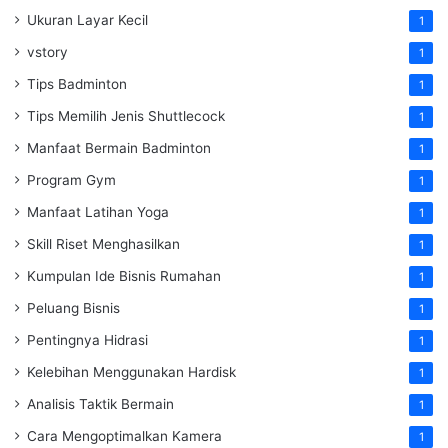
Ukuran Layar Kecil
1
vstory
1
Tips Badminton
1
Tips Memilih Jenis Shuttlecock
1
Manfaat Bermain Badminton
1
Program Gym
1
Manfaat Latihan Yoga
1
Skill Riset Menghasilkan
1
Kumpulan Ide Bisnis Rumahan
1
Peluang Bisnis
1
Pentingnya Hidrasi
1
Kelebihan Menggunakan Hardisk
1
Analisis Taktik Bermain
1
Cara Mengoptimalkan Kamera
1