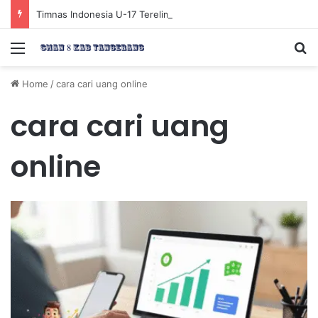
Timnas Indonesia U-17 Tereliminasi, Berikut 4 Tim Lolos ke Semifinal Piala AFF U-17 2026
Menu
Se
Home
/
cara cari uang online
cara cari uang
online