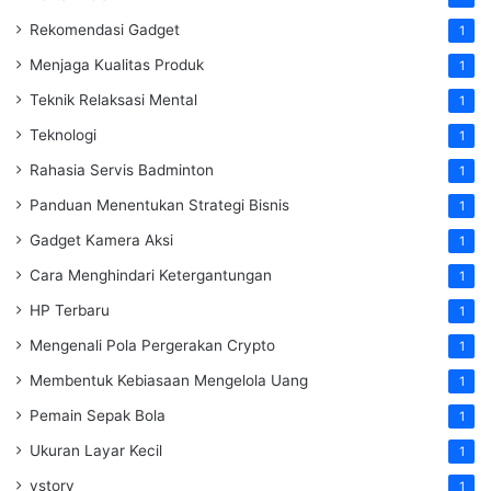
Rekomendasi Gadget
1
Menjaga Kualitas Produk
1
Teknik Relaksasi Mental
1
Teknologi
1
Rahasia Servis Badminton
1
Panduan Menentukan Strategi Bisnis
1
Gadget Kamera Aksi
1
Cara Menghindari Ketergantungan
1
HP Terbaru
1
Mengenali Pola Pergerakan Crypto
1
Membentuk Kebiasaan Mengelola Uang
1
Pemain Sepak Bola
1
Ukuran Layar Kecil
1
vstory
1