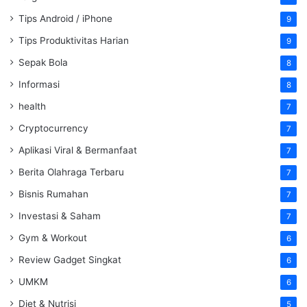
Tips Android / iPhone
9
Tips Produktivitas Harian
9
Sepak Bola
8
Informasi
8
health
7
Cryptocurrency
7
Aplikasi Viral & Bermanfaat
7
Berita Olahraga Terbaru
7
Bisnis Rumahan
7
Investasi & Saham
7
Gym & Workout
6
Review Gadget Singkat
6
UMKM
6
Diet & Nutrisi
5