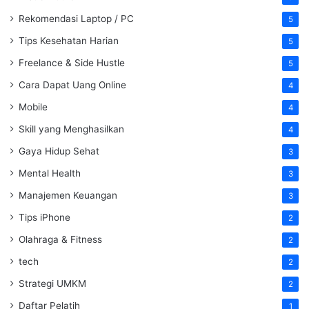
Rekomendasi Laptop / PC
5
Tips Kesehatan Harian
5
Freelance & Side Hustle
5
Cara Dapat Uang Online
4
Mobile
4
Skill yang Menghasilkan
4
Gaya Hidup Sehat
3
Mental Health
3
Manajemen Keuangan
3
Tips iPhone
2
Olahraga & Fitness
2
tech
2
Strategi UMKM
2
Daftar Pelatih
1