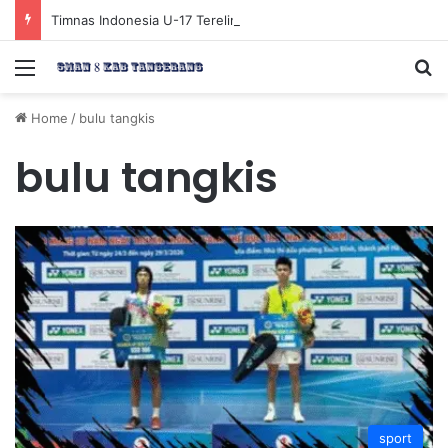
Timnas Indonesia U-17 Tereliminasi, Berikut 4 Tim Lolos ke Semifinal Piala AFF U-17 2026
Menu
Se
Home
/
bulu tangkis
bulu tangkis
sport