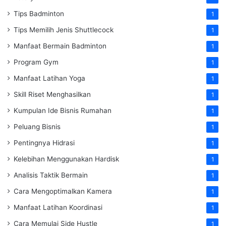
Tips Badminton
1
Tips Memilih Jenis Shuttlecock
1
Manfaat Bermain Badminton
1
Program Gym
1
Manfaat Latihan Yoga
1
Skill Riset Menghasilkan
1
Kumpulan Ide Bisnis Rumahan
1
Peluang Bisnis
1
Pentingnya Hidrasi
1
Kelebihan Menggunakan Hardisk
1
Analisis Taktik Bermain
1
Cara Mengoptimalkan Kamera
1
Manfaat Latihan Koordinasi
1
Cara Memulai Side Hustle
1