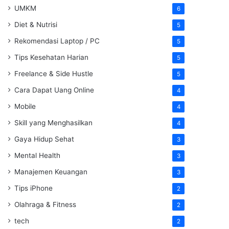
UMKM
6
Diet & Nutrisi
5
Rekomendasi Laptop / PC
5
Tips Kesehatan Harian
5
Freelance & Side Hustle
5
Cara Dapat Uang Online
4
Mobile
4
Skill yang Menghasilkan
4
Gaya Hidup Sehat
3
Mental Health
3
Manajemen Keuangan
3
Tips iPhone
2
Olahraga & Fitness
2
tech
2