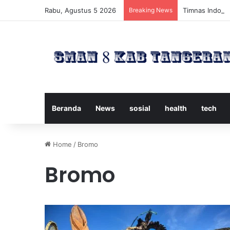
Rabu, Agustus 5 2026
Breaking News
Timnas Indones
Beranda
News
sosial
health
tech
Home
/
Bromo
Bromo