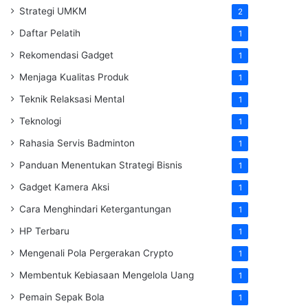
Strategi UMKM
2
Daftar Pelatih
1
Rekomendasi Gadget
1
Menjaga Kualitas Produk
1
Teknik Relaksasi Mental
1
Teknologi
1
Rahasia Servis Badminton
1
Panduan Menentukan Strategi Bisnis
1
Gadget Kamera Aksi
1
Cara Menghindari Ketergantungan
1
HP Terbaru
1
Mengenali Pola Pergerakan Crypto
1
Membentuk Kebiasaan Mengelola Uang
1
Pemain Sepak Bola
1