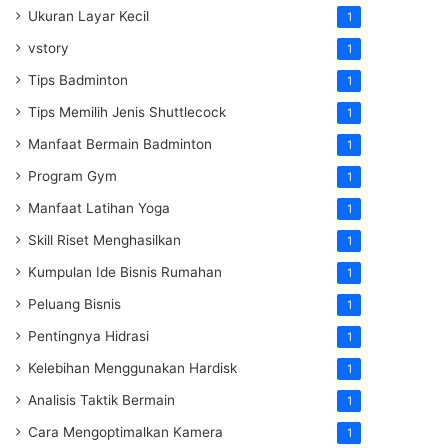
Ukuran Layar Kecil
1
vstory
1
Tips Badminton
1
Tips Memilih Jenis Shuttlecock
1
Manfaat Bermain Badminton
1
Program Gym
1
Manfaat Latihan Yoga
1
Skill Riset Menghasilkan
1
Kumpulan Ide Bisnis Rumahan
1
Peluang Bisnis
1
Pentingnya Hidrasi
1
Kelebihan Menggunakan Hardisk
1
Analisis Taktik Bermain
1
Cara Mengoptimalkan Kamera
1