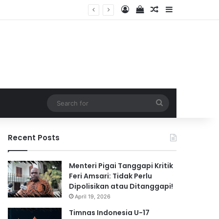
Log In
View your shopping 
Random Article
Sidebar
026
Search
for
Recent Posts
Menteri Pigai Tanggapi Kritik
Feri Amsari: Tidak Perlu
Dipolisikan atau Ditanggapi!
April 19, 2026
Timnas Indonesia U-17