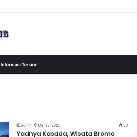
ia U-17 Tereliminasi, Berikut 4 Tim Lolos ke Semifinal Piala AFF U-17 2
Informasi Terkini
admin
Mei 28, 2025
30
Yadnya Kasada, Wisata Bromo