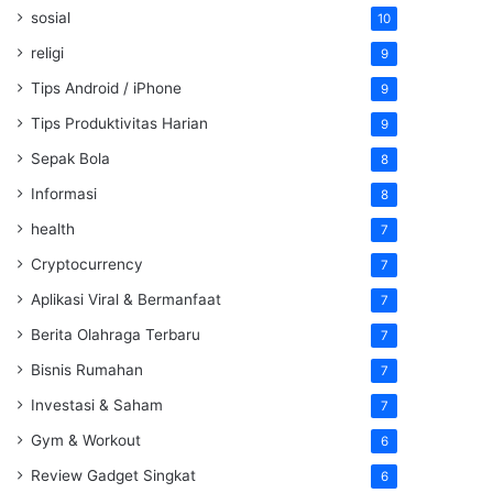
sosial
10
religi
9
Tips Android / iPhone
9
Tips Produktivitas Harian
9
Sepak Bola
8
Informasi
8
health
7
Cryptocurrency
7
Aplikasi Viral & Bermanfaat
7
Berita Olahraga Terbaru
7
Bisnis Rumahan
7
Investasi & Saham
7
Gym & Workout
6
Review Gadget Singkat
6