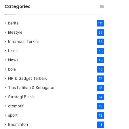
Categories
berita
111
lifestyle
65
Informasi Terkini
56
bisnis
53
News
49
bola
46
HP & Gadget Terbaru
17
Tips Latihan & Kebugaran
15
Strategi Bisnis
14
otomotif
13
sport
13
Badminton
11