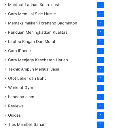
Manfaat Latihan Koordinasi
1
Cara Memulai Side Hustle
1
Memaksimalkan Forehand Badminton
1
Panduan Meningkatkan Kualitas
1
Laptop Ringan Dan Murah
1
Cara iPhone
1
Cara Menjaga Kesehatan Harian
1
Teknik Ampuh Menjual Jasa
1
Otot Leher dan Bahu
1
Workout Gym
1
bencana alam
1
Reviews
1
Guides
1
Tips Membeli Saham
1