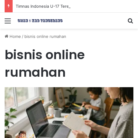
Timnas Indonesia U-17 Tereliminasi, Berikut 4 Tim Lolos ke Semifinal Piala AFF U-17 2026
Menu
Se
Home
/
bisnis online rumahan
bisnis online
rumahan