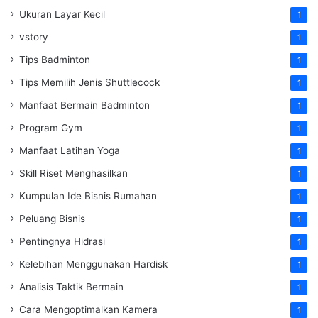
Ukuran Layar Kecil
1
vstory
1
Tips Badminton
1
Tips Memilih Jenis Shuttlecock
1
Manfaat Bermain Badminton
1
Program Gym
1
Manfaat Latihan Yoga
1
Skill Riset Menghasilkan
1
Kumpulan Ide Bisnis Rumahan
1
Peluang Bisnis
1
Pentingnya Hidrasi
1
Kelebihan Menggunakan Hardisk
1
Analisis Taktik Bermain
1
Cara Mengoptimalkan Kamera
1