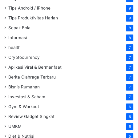
Tips Android / iPhone
9
Tips Produktivitas Harian
9
Sepak Bola
8
Informasi
8
health
7
Cryptocurrency
7
Aplikasi Viral & Bermanfaat
7
Berita Olahraga Terbaru
7
Bisnis Rumahan
7
Investasi & Saham
7
Gym & Workout
6
Review Gadget Singkat
6
UMKM
6
Diet & Nutrisi
5