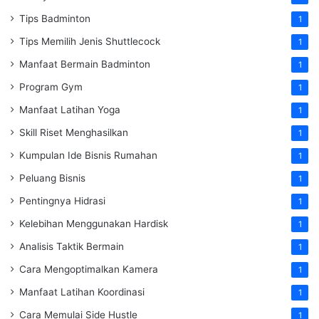
Tips Badminton
1
Tips Memilih Jenis Shuttlecock
1
Manfaat Bermain Badminton
1
Program Gym
1
Manfaat Latihan Yoga
1
Skill Riset Menghasilkan
1
Kumpulan Ide Bisnis Rumahan
1
Peluang Bisnis
1
Pentingnya Hidrasi
1
Kelebihan Menggunakan Hardisk
1
Analisis Taktik Bermain
1
Cara Mengoptimalkan Kamera
1
Manfaat Latihan Koordinasi
1
Cara Memulai Side Hustle
1