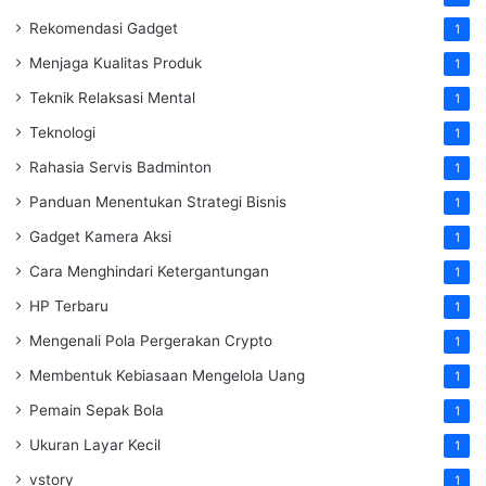
Rekomendasi Gadget
1
Menjaga Kualitas Produk
1
Teknik Relaksasi Mental
1
Teknologi
1
Rahasia Servis Badminton
1
Panduan Menentukan Strategi Bisnis
1
Gadget Kamera Aksi
1
Cara Menghindari Ketergantungan
1
HP Terbaru
1
Mengenali Pola Pergerakan Crypto
1
Membentuk Kebiasaan Mengelola Uang
1
Pemain Sepak Bola
1
Ukuran Layar Kecil
1
vstory
1