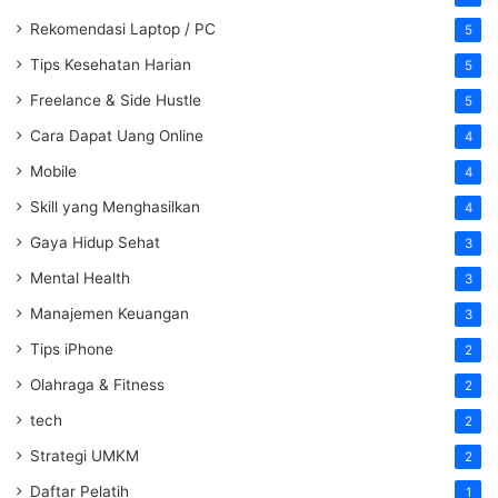
Rekomendasi Laptop / PC
5
Tips Kesehatan Harian
5
Freelance & Side Hustle
5
Cara Dapat Uang Online
4
Mobile
4
Skill yang Menghasilkan
4
Gaya Hidup Sehat
3
Mental Health
3
Manajemen Keuangan
3
Tips iPhone
2
Olahraga & Fitness
2
tech
2
Strategi UMKM
2
Daftar Pelatih
1