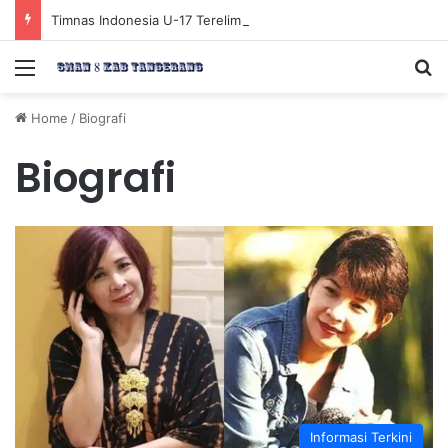
Timnas Indonesia U-17 Tereliminasi, Berikut 4 Tim Lolos ke Semifinal Piala AFF U-17 2026
Menu
Se
Home
/
Biografi
Biografi
Informasi Terkini