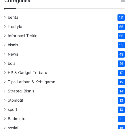
Categories
berita
111
lifestyle
65
Informasi Terkini
56
bisnis
53
News
49
bola
46
HP & Gadget Terbaru
17
Tips Latihan & Kebugaran
15
Strategi Bisnis
14
otomotif
13
sport
13
Badminton
11
sosial
10