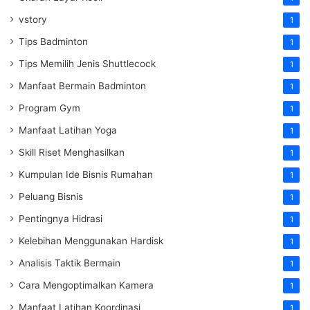
vstory
1
Tips Badminton
1
Tips Memilih Jenis Shuttlecock
1
Manfaat Bermain Badminton
1
Program Gym
1
Manfaat Latihan Yoga
1
Skill Riset Menghasilkan
1
Kumpulan Ide Bisnis Rumahan
1
Peluang Bisnis
1
Pentingnya Hidrasi
1
Kelebihan Menggunakan Hardisk
1
Analisis Taktik Bermain
1
Cara Mengoptimalkan Kamera
1
Manfaat Latihan Koordinasi
1