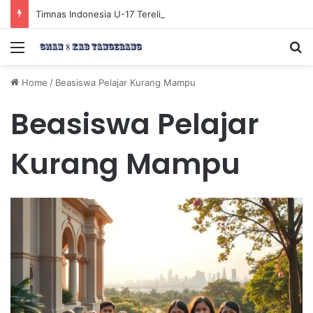
Timnas Indonesia U-17 Tereliminasi, Berikut 4 Tim Lolos ke Semifinal Piala AFF U-17 2026
Menu
Se
Home
/
Beasiswa Pelajar Kurang Mampu
Beasiswa Pelajar
Kurang Mampu