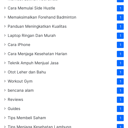
Cara Memulai Side Hustle
1
Memaksimalkan Forehand Badminton
1
Panduan Meningkatkan Kualitas
1
Laptop Ringan Dan Murah
1
Cara iPhone
1
Cara Menjaga Kesehatan Harian
1
Teknik Ampuh Menjual Jasa
1
Otot Leher dan Bahu
1
Workout Gym
1
bencana alam
1
Reviews
1
Guides
1
Tips Membeli Saham
1
Tips Menjaga Kesehatan Lambung
1