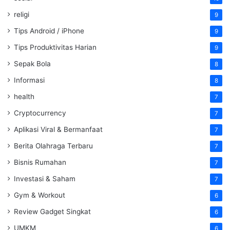
religi
9
Tips Android / iPhone
9
Tips Produktivitas Harian
9
Sepak Bola
8
Informasi
8
health
7
Cryptocurrency
7
Aplikasi Viral & Bermanfaat
7
Berita Olahraga Terbaru
7
Bisnis Rumahan
7
Investasi & Saham
7
Gym & Workout
6
Review Gadget Singkat
6
UMKM
6