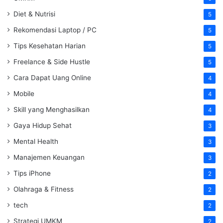
Diet & Nutrisi
5
Rekomendasi Laptop / PC
5
Tips Kesehatan Harian
5
Freelance & Side Hustle
5
Cara Dapat Uang Online
4
Mobile
4
Skill yang Menghasilkan
4
Gaya Hidup Sehat
3
Mental Health
3
Manajemen Keuangan
3
Tips iPhone
2
Olahraga & Fitness
2
tech
2
Strategi UMKM
2