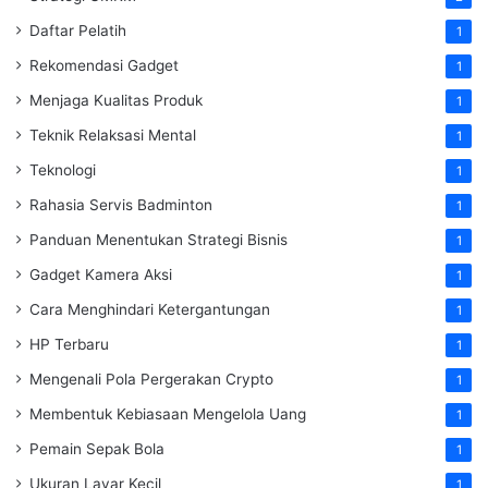
Daftar Pelatih
1
Rekomendasi Gadget
1
Menjaga Kualitas Produk
1
Teknik Relaksasi Mental
1
Teknologi
1
Rahasia Servis Badminton
1
Panduan Menentukan Strategi Bisnis
1
Gadget Kamera Aksi
1
Cara Menghindari Ketergantungan
1
HP Terbaru
1
Mengenali Pola Pergerakan Crypto
1
Membentuk Kebiasaan Mengelola Uang
1
Pemain Sepak Bola
1
Ukuran Layar Kecil
1