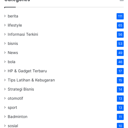
berita
111
lifestyle
65
Informasi Terkini
56
bisnis
53
News
49
bola
46
HP & Gadget Terbaru
17
Tips Latihan & Kebugaran
15
Strategi Bisnis
14
otomotif
13
sport
13
Badminton
11
sosial
10