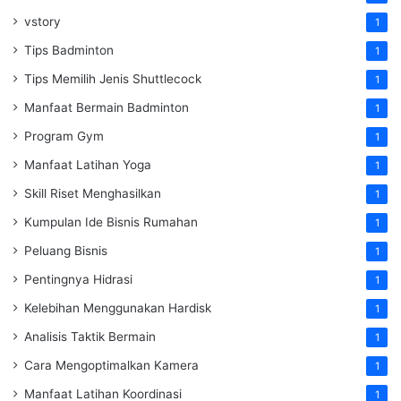
vstory
1
Tips Badminton
1
Tips Memilih Jenis Shuttlecock
1
Manfaat Bermain Badminton
1
Program Gym
1
Manfaat Latihan Yoga
1
Skill Riset Menghasilkan
1
Kumpulan Ide Bisnis Rumahan
1
Peluang Bisnis
1
Pentingnya Hidrasi
1
Kelebihan Menggunakan Hardisk
1
Analisis Taktik Bermain
1
Cara Mengoptimalkan Kamera
1
Manfaat Latihan Koordinasi
1