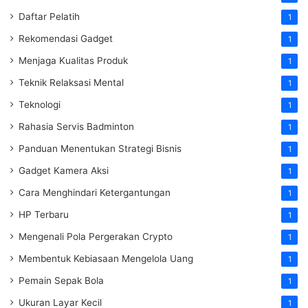
Daftar Pelatih
1
Rekomendasi Gadget
1
Menjaga Kualitas Produk
1
Teknik Relaksasi Mental
1
Teknologi
1
Rahasia Servis Badminton
1
Panduan Menentukan Strategi Bisnis
1
Gadget Kamera Aksi
1
Cara Menghindari Ketergantungan
1
HP Terbaru
1
Mengenali Pola Pergerakan Crypto
1
Membentuk Kebiasaan Mengelola Uang
1
Pemain Sepak Bola
1
Ukuran Layar Kecil
1