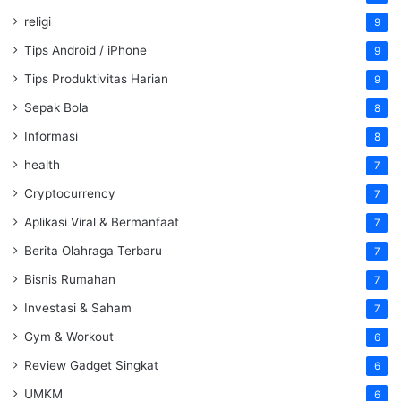
religi
9
Tips Android / iPhone
9
Tips Produktivitas Harian
9
Sepak Bola
8
Informasi
8
health
7
Cryptocurrency
7
Aplikasi Viral & Bermanfaat
7
Berita Olahraga Terbaru
7
Bisnis Rumahan
7
Investasi & Saham
7
Gym & Workout
6
Review Gadget Singkat
6
UMKM
6