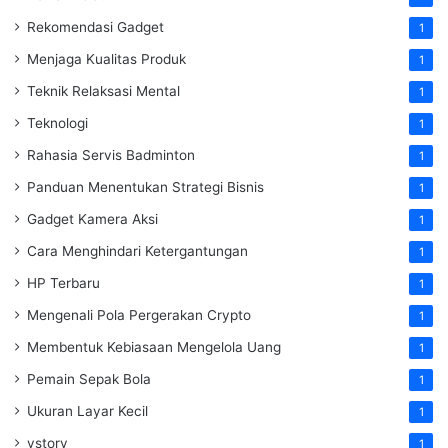
Rekomendasi Gadget
1
Menjaga Kualitas Produk
1
Teknik Relaksasi Mental
1
Teknologi
1
Rahasia Servis Badminton
1
Panduan Menentukan Strategi Bisnis
1
Gadget Kamera Aksi
1
Cara Menghindari Ketergantungan
1
HP Terbaru
1
Mengenali Pola Pergerakan Crypto
1
Membentuk Kebiasaan Mengelola Uang
1
Pemain Sepak Bola
1
Ukuran Layar Kecil
1
vstory
1