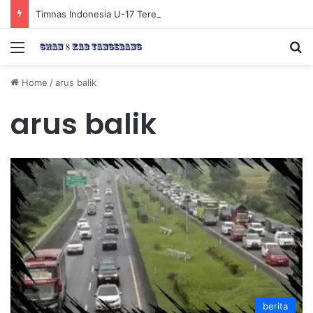
Timnas Indonesia U-17 Tereliminasi, Berikut 4 Tim Lolos ke Semifinal Piala AFF U-17 2026
Menu
Se
Home
/
arus balik
arus balik
berita