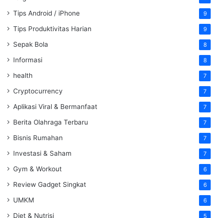
Tips Android / iPhone
9
Tips Produktivitas Harian
9
Sepak Bola
8
Informasi
8
health
7
Cryptocurrency
7
Aplikasi Viral & Bermanfaat
7
Berita Olahraga Terbaru
7
Bisnis Rumahan
7
Investasi & Saham
7
Gym & Workout
6
Review Gadget Singkat
6
UMKM
6
Diet & Nutrisi
5