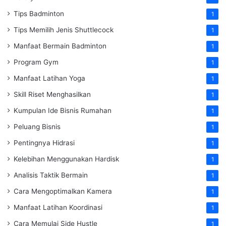
Tips Badminton
1
Tips Memilih Jenis Shuttlecock
1
Manfaat Bermain Badminton
1
Program Gym
1
Manfaat Latihan Yoga
1
Skill Riset Menghasilkan
1
Kumpulan Ide Bisnis Rumahan
1
Peluang Bisnis
1
Pentingnya Hidrasi
1
Kelebihan Menggunakan Hardisk
1
Analisis Taktik Bermain
1
Cara Mengoptimalkan Kamera
1
Manfaat Latihan Koordinasi
1
Cara Memulai Side Hustle
1