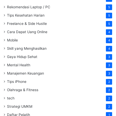
Rekomendasi Laptop / PC
5
Tips Kesehatan Harian
5
Freelance & Side Hustle
5
Cara Dapat Uang Online
4
Mobile
4
Skill yang Menghasilkan
4
Gaya Hidup Sehat
3
Mental Health
3
Manajemen Keuangan
3
Tips iPhone
2
Olahraga & Fitness
2
tech
2
Strategi UMKM
2
Daftar Pelatih
1