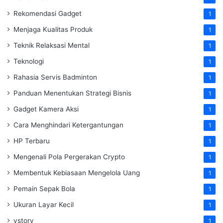
Rekomendasi Gadget
1
Menjaga Kualitas Produk
1
Teknik Relaksasi Mental
1
Teknologi
1
Rahasia Servis Badminton
1
Panduan Menentukan Strategi Bisnis
1
Gadget Kamera Aksi
1
Cara Menghindari Ketergantungan
1
HP Terbaru
1
Mengenali Pola Pergerakan Crypto
1
Membentuk Kebiasaan Mengelola Uang
1
Pemain Sepak Bola
1
Ukuran Layar Kecil
1
vstory
1