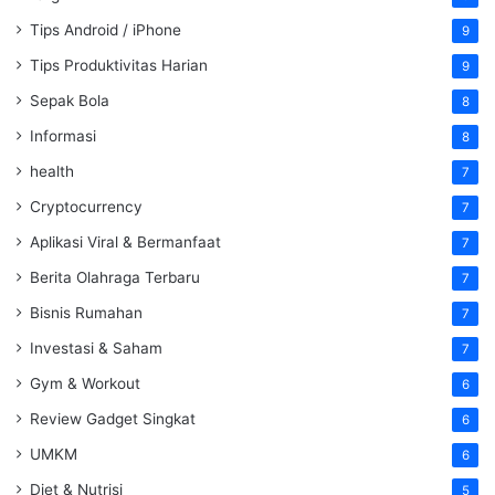
Tips Android / iPhone
9
Tips Produktivitas Harian
9
Sepak Bola
8
Informasi
8
health
7
Cryptocurrency
7
Aplikasi Viral & Bermanfaat
7
Berita Olahraga Terbaru
7
Bisnis Rumahan
7
Investasi & Saham
7
Gym & Workout
6
Review Gadget Singkat
6
UMKM
6
Diet & Nutrisi
5