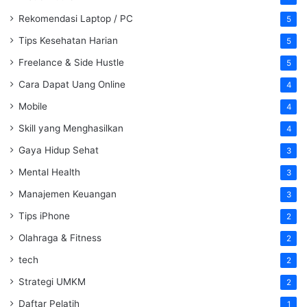
Rekomendasi Laptop / PC
5
Tips Kesehatan Harian
5
Freelance & Side Hustle
5
Cara Dapat Uang Online
4
Mobile
4
Skill yang Menghasilkan
4
Gaya Hidup Sehat
3
Mental Health
3
Manajemen Keuangan
3
Tips iPhone
2
Olahraga & Fitness
2
tech
2
Strategi UMKM
2
Daftar Pelatih
1