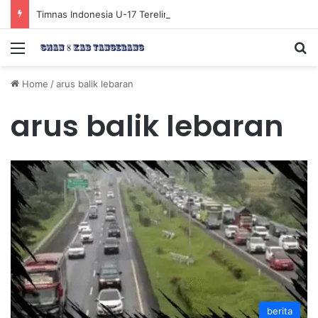
Timnas Indonesia U-17 Tereliminasi, Berikut 4 Tim Lolos ke Semifinal Piala AFF U-17 2026
Menu
Se
Home
/
arus balik lebaran
arus balik lebaran
berita