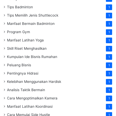
Tips Badminton
1
Tips Memilih Jenis Shuttlecock
1
Manfaat Bermain Badminton
1
Program Gym
1
Manfaat Latihan Yoga
1
Skill Riset Menghasilkan
1
Kumpulan Ide Bisnis Rumahan
1
Peluang Bisnis
1
Pentingnya Hidrasi
1
Kelebihan Menggunakan Hardisk
1
Analisis Taktik Bermain
1
Cara Mengoptimalkan Kamera
1
Manfaat Latihan Koordinasi
1
Cara Memulai Side Hustle
1