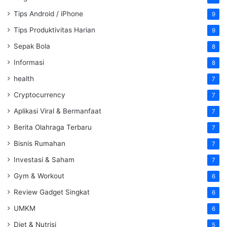
Tips Android / iPhone
9
Tips Produktivitas Harian
9
Sepak Bola
8
Informasi
8
health
7
Cryptocurrency
7
Aplikasi Viral & Bermanfaat
7
Berita Olahraga Terbaru
7
Bisnis Rumahan
7
Investasi & Saham
7
Gym & Workout
6
Review Gadget Singkat
6
UMKM
6
Diet & Nutrisi
5