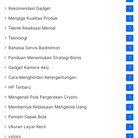
Rekomendasi Gadget
1
Menjaga Kualitas Produk
1
Teknik Relaksasi Mental
1
Teknologi
1
Rahasia Servis Badminton
1
Panduan Menentukan Strategi Bisnis
1
Gadget Kamera Aksi
1
Cara Menghindari Ketergantungan
1
HP Terbaru
1
Mengenali Pola Pergerakan Crypto
1
Membentuk Kebiasaan Mengelola Uang
1
Pemain Sepak Bola
1
Ukuran Layar Kecil
1
vstory
1