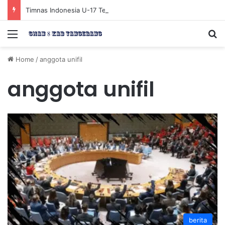
Timnas Indonesia U-17 Tereliminasi, Berikut 4 Tim Lolos ke Semifinal Piala AFF U-17 2026
Menu
Se
Home
/
anggota unifil
anggota unifil
berita