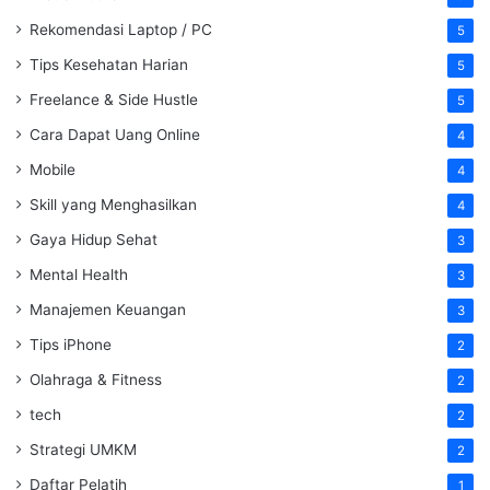
Rekomendasi Laptop / PC
5
Tips Kesehatan Harian
5
Freelance & Side Hustle
5
Cara Dapat Uang Online
4
Mobile
4
Skill yang Menghasilkan
4
Gaya Hidup Sehat
3
Mental Health
3
Manajemen Keuangan
3
Tips iPhone
2
Olahraga & Fitness
2
tech
2
Strategi UMKM
2
Daftar Pelatih
1