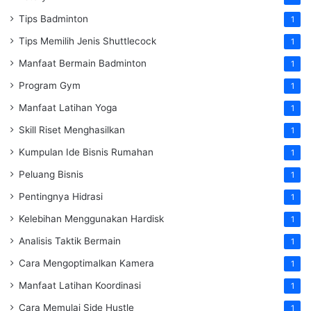
Tips Badminton
1
Tips Memilih Jenis Shuttlecock
1
Manfaat Bermain Badminton
1
Program Gym
1
Manfaat Latihan Yoga
1
Skill Riset Menghasilkan
1
Kumpulan Ide Bisnis Rumahan
1
Peluang Bisnis
1
Pentingnya Hidrasi
1
Kelebihan Menggunakan Hardisk
1
Analisis Taktik Bermain
1
Cara Mengoptimalkan Kamera
1
Manfaat Latihan Koordinasi
1
Cara Memulai Side Hustle
1