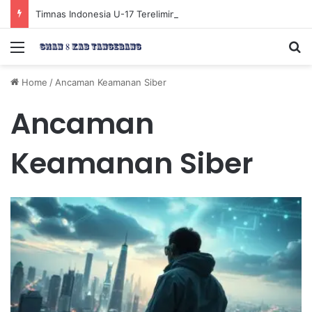
Timnas Indonesia U-17 Tereliminasi, Berikut 4 Tim Lolos ke Semifinal Piala AFF U-17 2026
Menu
Se
Home
/
Ancaman Keamanan Siber
Ancaman
Keamanan Siber