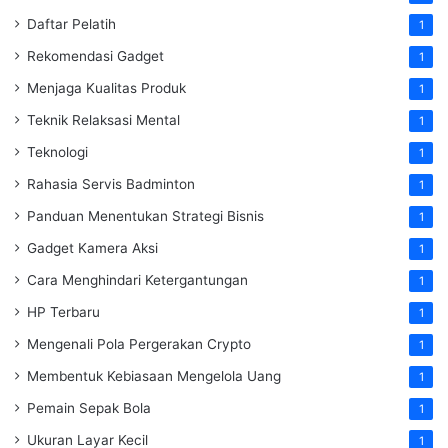
Daftar Pelatih
1
Rekomendasi Gadget
1
Menjaga Kualitas Produk
1
Teknik Relaksasi Mental
1
Teknologi
1
Rahasia Servis Badminton
1
Panduan Menentukan Strategi Bisnis
1
Gadget Kamera Aksi
1
Cara Menghindari Ketergantungan
1
HP Terbaru
1
Mengenali Pola Pergerakan Crypto
1
Membentuk Kebiasaan Mengelola Uang
1
Pemain Sepak Bola
1
Ukuran Layar Kecil
1