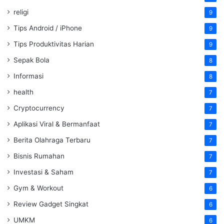
religi
9
Tips Android / iPhone
9
Tips Produktivitas Harian
9
Sepak Bola
8
Informasi
8
health
7
Cryptocurrency
7
Aplikasi Viral & Bermanfaat
7
Berita Olahraga Terbaru
7
Bisnis Rumahan
7
Investasi & Saham
7
Gym & Workout
6
Review Gadget Singkat
6
UMKM
6