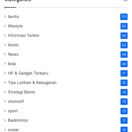
berita
111
lifestyle
65
Informasi Terkini
56
bisnis
53
News
49
bola
46
HP & Gadget Terbaru
17
Tips Latihan & Kebugaran
15
Strategi Bisnis
14
otomotif
13
sport
13
Badminton
11
sosial
10