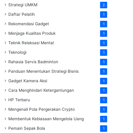
Strategi UMKM
2
Daftar Pelatih
1
Rekomendasi Gadget
1
Menjaga Kualitas Produk
1
Teknik Relaksasi Mental
1
Teknologi
1
Rahasia Servis Badminton
1
Panduan Menentukan Strategi Bisnis
1
Gadget Kamera Aksi
1
Cara Menghindari Ketergantungan
1
HP Terbaru
1
Mengenali Pola Pergerakan Crypto
1
Membentuk Kebiasaan Mengelola Uang
1
Pemain Sepak Bola
1