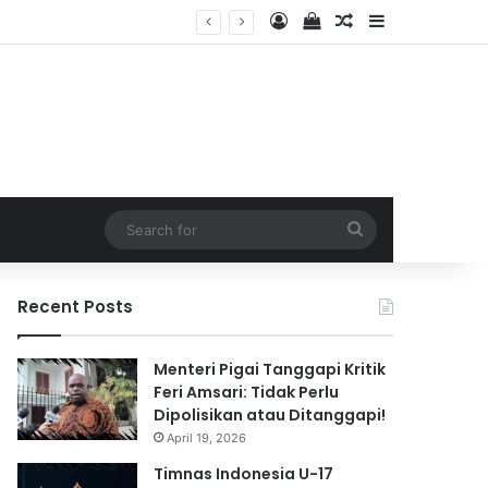
Log In
View your shopping 
Random Article
Sidebar
2026
Search
for
Recent Posts
Menteri Pigai Tanggapi Kritik
Feri Amsari: Tidak Perlu
Dipolisikan atau Ditanggapi!
April 19, 2026
Timnas Indonesia U-17