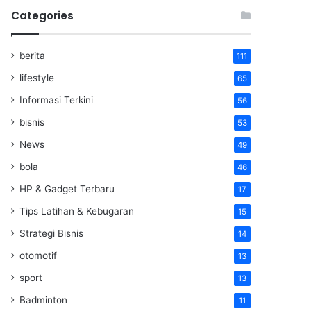
Categories
berita
111
lifestyle
65
Informasi Terkini
56
bisnis
53
News
49
bola
46
HP & Gadget Terbaru
17
Tips Latihan & Kebugaran
15
Strategi Bisnis
14
otomotif
13
sport
13
Badminton
11