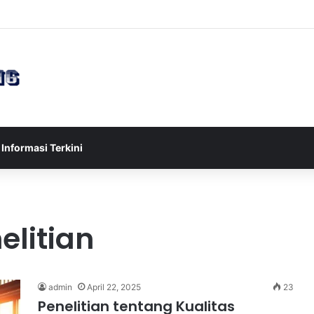
sia U-17 Tereliminasi, Berikut 4 Tim Lolos ke Semifinal Piala AFF U-17 
Informasi Terkini
elitian
admin
April 22, 2025
23
Penelitian tentang Kualitas