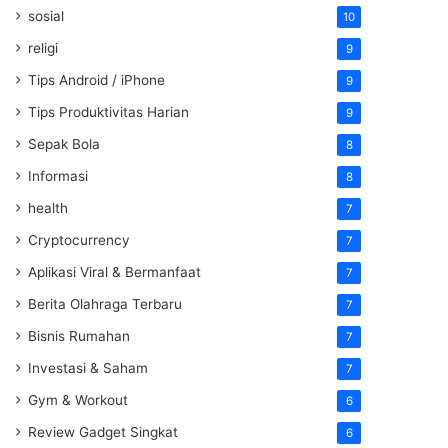
sosial
10
religi
9
Tips Android / iPhone
9
Tips Produktivitas Harian
9
Sepak Bola
8
Informasi
8
health
7
Cryptocurrency
7
Aplikasi Viral & Bermanfaat
7
Berita Olahraga Terbaru
7
Bisnis Rumahan
7
Investasi & Saham
7
Gym & Workout
6
Review Gadget Singkat
6