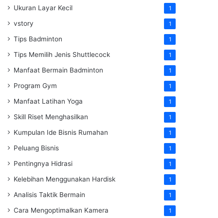
Ukuran Layar Kecil
1
vstory
1
Tips Badminton
1
Tips Memilih Jenis Shuttlecock
1
Manfaat Bermain Badminton
1
Program Gym
1
Manfaat Latihan Yoga
1
Skill Riset Menghasilkan
1
Kumpulan Ide Bisnis Rumahan
1
Peluang Bisnis
1
Pentingnya Hidrasi
1
Kelebihan Menggunakan Hardisk
1
Analisis Taktik Bermain
1
Cara Mengoptimalkan Kamera
1