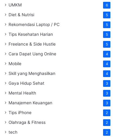
UMKM
6
Diet & Nutrisi
5
Rekomendasi Laptop / PC
5
Tips Kesehatan Harian
5
Freelance & Side Hustle
5
Cara Dapat Uang Online
4
Mobile
4
Skill yang Menghasilkan
4
Gaya Hidup Sehat
3
Mental Health
3
Manajemen Keuangan
3
Tips iPhone
2
Olahraga & Fitness
2
tech
2