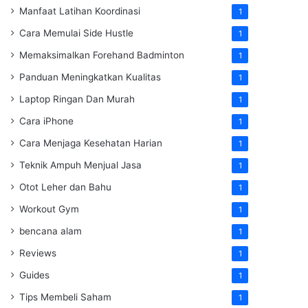
Manfaat Latihan Koordinasi
1
Cara Memulai Side Hustle
1
Memaksimalkan Forehand Badminton
1
Panduan Meningkatkan Kualitas
1
Laptop Ringan Dan Murah
1
Cara iPhone
1
Cara Menjaga Kesehatan Harian
1
Teknik Ampuh Menjual Jasa
1
Otot Leher dan Bahu
1
Workout Gym
1
bencana alam
1
Reviews
1
Guides
1
Tips Membeli Saham
1