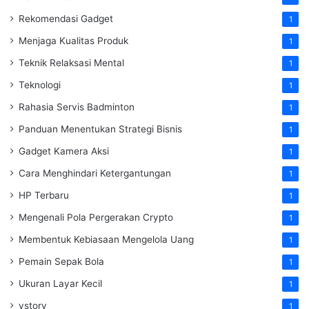
Rekomendasi Gadget
1
Menjaga Kualitas Produk
1
Teknik Relaksasi Mental
1
Teknologi
1
Rahasia Servis Badminton
1
Panduan Menentukan Strategi Bisnis
1
Gadget Kamera Aksi
1
Cara Menghindari Ketergantungan
1
HP Terbaru
1
Mengenali Pola Pergerakan Crypto
1
Membentuk Kebiasaan Mengelola Uang
1
Pemain Sepak Bola
1
Ukuran Layar Kecil
1
vstory
1