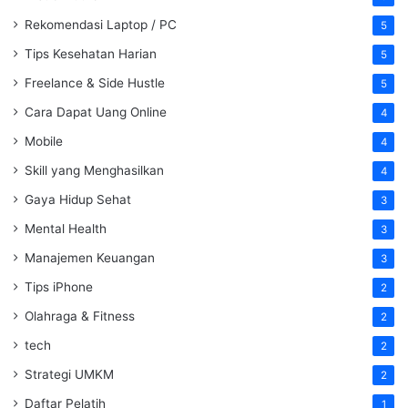
Rekomendasi Laptop / PC
5
Tips Kesehatan Harian
5
Freelance & Side Hustle
5
Cara Dapat Uang Online
4
Mobile
4
Skill yang Menghasilkan
4
Gaya Hidup Sehat
3
Mental Health
3
Manajemen Keuangan
3
Tips iPhone
2
Olahraga & Fitness
2
tech
2
Strategi UMKM
2
Daftar Pelatih
1