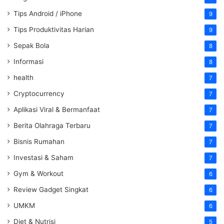
Tips Android / iPhone
9
Tips Produktivitas Harian
9
Sepak Bola
8
Informasi
8
health
7
Cryptocurrency
7
Aplikasi Viral & Bermanfaat
7
Berita Olahraga Terbaru
7
Bisnis Rumahan
7
Investasi & Saham
7
Gym & Workout
6
Review Gadget Singkat
6
UMKM
6
Diet & Nutrisi
5