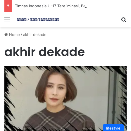
Timnas Indonesia U-17 Tereliminasi, Berikut 4 Tim Lolos ke Semifinal Piala AFF U-17 2026
Menu
Se
Home
/
akhir dekade
akhir dekade
lifestyle