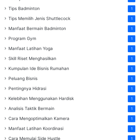
Tips Badminton
1
Tips Memilih Jenis Shuttlecock
1
Manfaat Bermain Badminton
1
Program Gym
1
Manfaat Latihan Yoga
1
Skill Riset Menghasilkan
1
Kumpulan Ide Bisnis Rumahan
1
Peluang Bisnis
1
Pentingnya Hidrasi
1
Kelebihan Menggunakan Hardisk
1
Analisis Taktik Bermain
1
Cara Mengoptimalkan Kamera
1
Manfaat Latihan Koordinasi
1
Cara Memulai Side Hustle
1