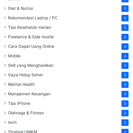
Diet & Nutrisi
5
Rekomendasi Laptop / PC
5
Tips Kesehatan Harian
5
Freelance & Side Hustle
5
Cara Dapat Uang Online
4
Mobile
4
Skill yang Menghasilkan
4
Gaya Hidup Sehat
3
Mental Health
3
Manajemen Keuangan
3
Tips iPhone
2
Olahraga & Fitness
2
tech
2
Strategi UMKM
2