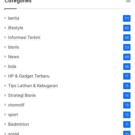
Categories
berita
111
lifestyle
65
Informasi Terkini
56
bisnis
53
News
49
bola
46
HP & Gadget Terbaru
17
Tips Latihan & Kebugaran
15
Strategi Bisnis
14
otomotif
13
sport
13
Badminton
11
sosial
10