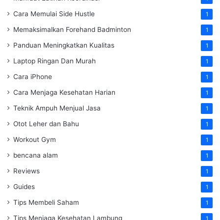
Cara Memulai Side Hustle
1
Memaksimalkan Forehand Badminton
1
Panduan Meningkatkan Kualitas
1
Laptop Ringan Dan Murah
1
Cara iPhone
1
Cara Menjaga Kesehatan Harian
1
Teknik Ampuh Menjual Jasa
1
Otot Leher dan Bahu
1
Workout Gym
1
bencana alam
1
Reviews
1
Guides
1
Tips Membeli Saham
1
Tips Menjaga Kesehatan Lambung
1