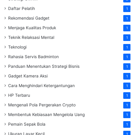
Daftar Pelatih
1
Rekomendasi Gadget
1
Menjaga Kualitas Produk
1
Teknik Relaksasi Mental
1
Teknologi
1
Rahasia Servis Badminton
1
Panduan Menentukan Strategi Bisnis
1
Gadget Kamera Aksi
1
Cara Menghindari Ketergantungan
1
HP Terbaru
1
Mengenali Pola Pergerakan Crypto
1
Membentuk Kebiasaan Mengelola Uang
1
Pemain Sepak Bola
1
Ukuran Layar Kecil
1