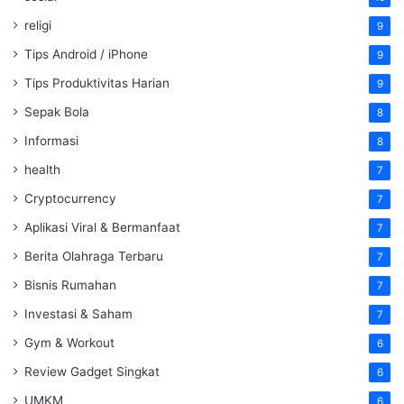
religi
9
Tips Android / iPhone
9
Tips Produktivitas Harian
9
Sepak Bola
8
Informasi
8
health
7
Cryptocurrency
7
Aplikasi Viral & Bermanfaat
7
Berita Olahraga Terbaru
7
Bisnis Rumahan
7
Investasi & Saham
7
Gym & Workout
6
Review Gadget Singkat
6
UMKM
6