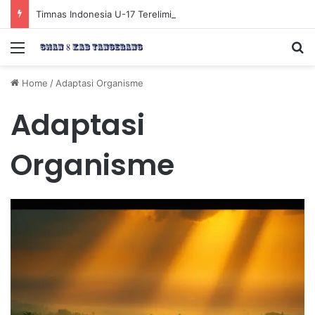
Timnas Indonesia U-17 Tereliminasi, Berikut 4 Tim Lolos ke Semifinal Piala AFF U-17 2026
Menu
Se
Home
/
Adaptasi Organisme
Adaptasi
Organisme