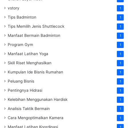
vstory
1
Tips Badminton
1
Tips Memilih Jenis Shuttlecock
1
Manfaat Bermain Badminton
1
Program Gym
1
Manfaat Latihan Yoga
1
Skill Riset Menghasilkan
1
Kumpulan Ide Bisnis Rumahan
1
Peluang Bisnis
1
Pentingnya Hidrasi
1
Kelebihan Menggunakan Hardisk
1
Analisis Taktik Bermain
1
Cara Mengoptimalkan Kamera
1
Manfaat Latihan Koordinasi
1