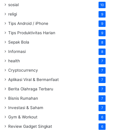
sosial
10
religi
9
Tips Android / iPhone
9
Tips Produktivitas Harian
9
Sepak Bola
8
Informasi
8
health
7
Cryptocurrency
7
Aplikasi Viral & Bermanfaat
7
Berita Olahraga Terbaru
7
Bisnis Rumahan
7
Investasi & Saham
7
Gym & Workout
6
Review Gadget Singkat
6