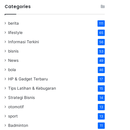
Categories
berita
111
lifestyle
65
Informasi Terkini
56
bisnis
53
News
49
bola
46
HP & Gadget Terbaru
17
Tips Latihan & Kebugaran
15
Strategi Bisnis
14
otomotif
13
sport
13
Badminton
11