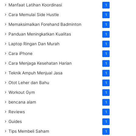
Manfaat Latihan Koordinasi
1
Cara Memulai Side Hustle
1
Memaksimalkan Forehand Badminton
1
Panduan Meningkatkan Kualitas
1
Laptop Ringan Dan Murah
1
Cara iPhone
1
Cara Menjaga Kesehatan Harian
1
Teknik Ampuh Menjual Jasa
1
Otot Leher dan Bahu
1
Workout Gym
1
bencana alam
1
Reviews
1
Guides
1
Tips Membeli Saham
1