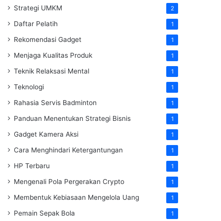
Strategi UMKM
2
Daftar Pelatih
1
Rekomendasi Gadget
1
Menjaga Kualitas Produk
1
Teknik Relaksasi Mental
1
Teknologi
1
Rahasia Servis Badminton
1
Panduan Menentukan Strategi Bisnis
1
Gadget Kamera Aksi
1
Cara Menghindari Ketergantungan
1
HP Terbaru
1
Mengenali Pola Pergerakan Crypto
1
Membentuk Kebiasaan Mengelola Uang
1
Pemain Sepak Bola
1