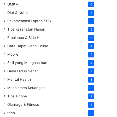
UMKM
6
Diet & Nutrisi
5
Rekomendasi Laptop / PC
5
Tips Kesehatan Harian
5
Freelance & Side Hustle
5
Cara Dapat Uang Online
4
Mobile
4
Skill yang Menghasilkan
4
Gaya Hidup Sehat
3
Mental Health
3
Manajemen Keuangan
3
Tips iPhone
2
Olahraga & Fitness
2
tech
2