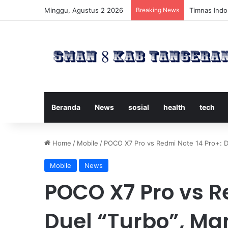
Minggu, Agustus 2 2026
Breaking News
Timnas Indon
Beranda
News
sosial
health
tech
Home
/
Mobile
/
POCO X7 Pro vs Redmi Note 14 Pro+: D
Mobile
News
POCO X7 Pro vs R
Duel “Turbo”, M