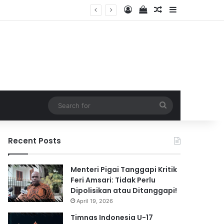
Log In
View your shopping 
Random Article
Sidebar
 2026
Search
for
Recent Posts
Menteri Pigai Tanggapi Kritik
Feri Amsari: Tidak Perlu
Dipolisikan atau Ditanggapi!
April 19, 2026
Timnas Indonesia U-17