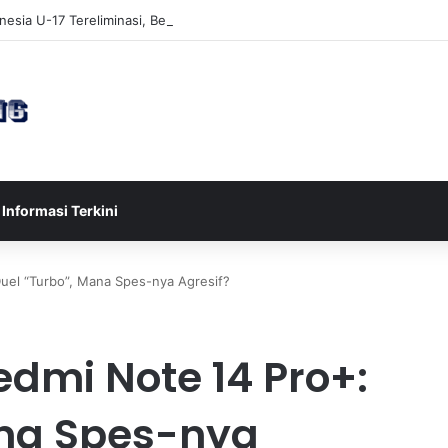
esia U-17 Tereliminasi, Berikut 4 Tim Lolos ke Semifinal Piala AFF U-17
Informasi Terkini
uel “Turbo”, Mana Spes-nya Agresif?
edmi Note 14 Pro+:
ana Spes-nya