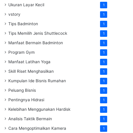
Ukuran Layar Kecil
1
vstory
1
Tips Badminton
1
Tips Memilih Jenis Shuttlecock
1
Manfaat Bermain Badminton
1
Program Gym
1
Manfaat Latihan Yoga
1
Skill Riset Menghasilkan
1
Kumpulan Ide Bisnis Rumahan
1
Peluang Bisnis
1
Pentingnya Hidrasi
1
Kelebihan Menggunakan Hardisk
1
Analisis Taktik Bermain
1
Cara Mengoptimalkan Kamera
1