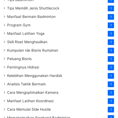
1
Tips Memilih Jenis Shuttlecock
1
Manfaat Bermain Badminton
1
Program Gym
1
Manfaat Latihan Yoga
1
Skill Riset Menghasilkan
1
Kumpulan Ide Bisnis Rumahan
1
Peluang Bisnis
1
Pentingnya Hidrasi
1
Kelebihan Menggunakan Hardisk
1
Analisis Taktik Bermain
1
Cara Mengoptimalkan Kamera
1
Manfaat Latihan Koordinasi
1
Cara Memulai Side Hustle
1
Memaksimalkan Forehand Badminton