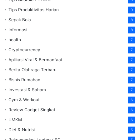
9
Tips Produktivitas Harian
9
Sepak Bola
8
Informasi
8
health
7
Cryptocurrency
7
Aplikasi Viral & Bermanfaat
7
Berita Olahraga Terbaru
7
Bisnis Rumahan
7
Investasi & Saham
7
Gym & Workout
6
Review Gadget Singkat
6
UMKM
6
Diet & Nutrisi
5
Rekomendasi Laptop / PC