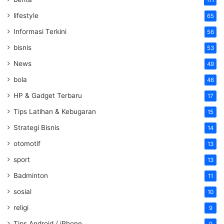
111
lifestyle
65
Informasi Terkini
56
bisnis
53
News
49
bola
46
HP & Gadget Terbaru
17
Tips Latihan & Kebugaran
15
Strategi Bisnis
14
otomotif
13
sport
13
Badminton
11
sosial
10
religi
9
Tips Android / iPhone