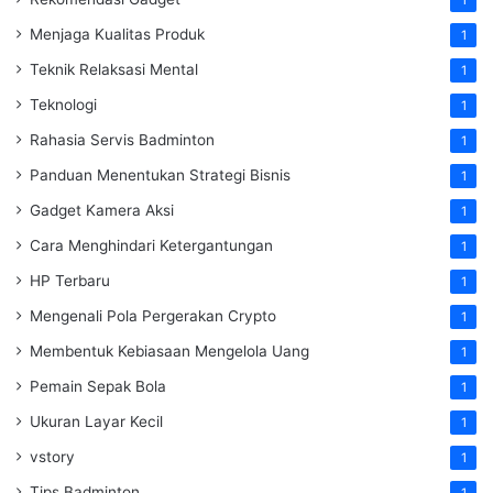
1
Menjaga Kualitas Produk
1
Teknik Relaksasi Mental
1
Teknologi
1
Rahasia Servis Badminton
1
Panduan Menentukan Strategi Bisnis
1
Gadget Kamera Aksi
1
Cara Menghindari Ketergantungan
1
HP Terbaru
1
Mengenali Pola Pergerakan Crypto
1
Membentuk Kebiasaan Mengelola Uang
1
Pemain Sepak Bola
1
Ukuran Layar Kecil
1
vstory
1
Tips Badminton