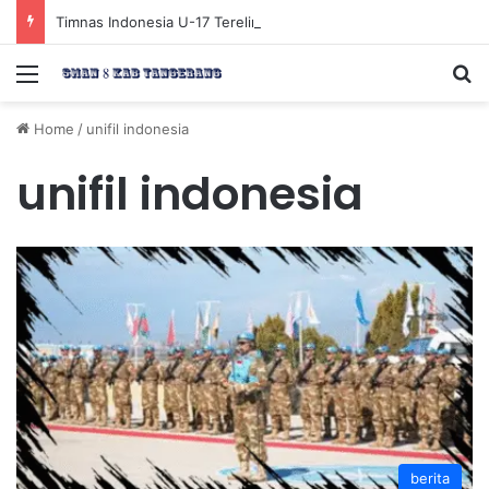
Timnas Indonesia U-17 Tereliminasi, Berikut 4 Tim Lolos ke Semifinal Piala AFF U-17 2026
Menu
Se
Home
/
unifil indonesia
unifil indonesia
berita