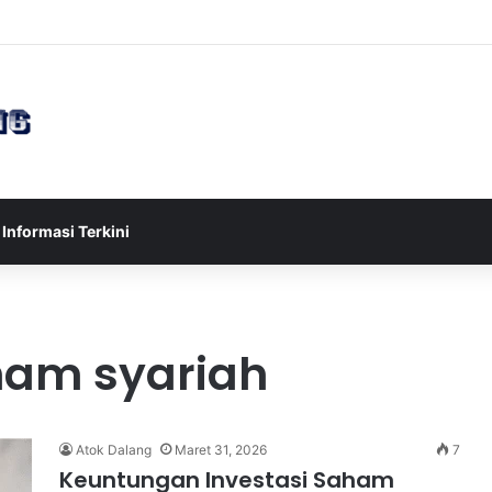
sia U-17 Tereliminasi, Berikut 4 Tim Lolos ke Semifinal Piala AFF U-17 
Informasi Terkini
aham syariah
Atok Dalang
Maret 31, 2026
7
Keuntungan Investasi Saham