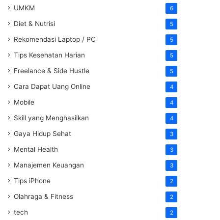
UMKM
6
Diet & Nutrisi
5
Rekomendasi Laptop / PC
5
Tips Kesehatan Harian
5
Freelance & Side Hustle
5
Cara Dapat Uang Online
4
Mobile
4
Skill yang Menghasilkan
4
Gaya Hidup Sehat
3
Mental Health
3
Manajemen Keuangan
3
Tips iPhone
2
Olahraga & Fitness
2
tech
2