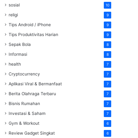
sosial
10
religi
9
Tips Android / iPhone
9
Tips Produktivitas Harian
9
Sepak Bola
8
Informasi
8
health
7
Cryptocurrency
7
Aplikasi Viral & Bermanfaat
7
Berita Olahraga Terbaru
7
Bisnis Rumahan
7
Investasi & Saham
7
Gym & Workout
6
Review Gadget Singkat
6