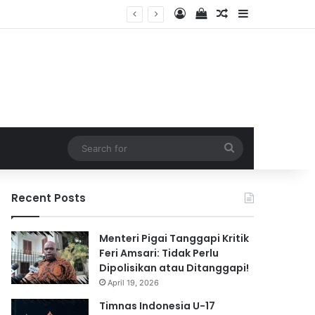
Log In
View your shopping 
Random Article
Sidebar
2026
Search
for
Recent Posts
Menteri Pigai Tanggapi Kritik
Feri Amsari: Tidak Perlu
Dipolisikan atau Ditanggapi!
April 19, 2026
Timnas Indonesia U-17