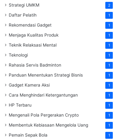
Strategi UMKM
2
Daftar Pelatih
1
Rekomendasi Gadget
1
Menjaga Kualitas Produk
1
Teknik Relaksasi Mental
1
Teknologi
1
Rahasia Servis Badminton
1
Panduan Menentukan Strategi Bisnis
1
Gadget Kamera Aksi
1
Cara Menghindari Ketergantungan
1
HP Terbaru
1
Mengenali Pola Pergerakan Crypto
1
Membentuk Kebiasaan Mengelola Uang
1
Pemain Sepak Bola
1