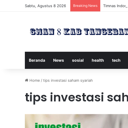
Sabtu, Agustus 8 2026
Breaking News
Timnas Indone
Beranda
News
sosial
health
tech
Home
/
tips investasi saham syariah
tips investasi s