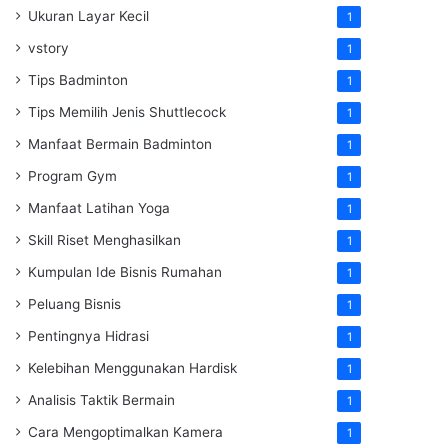
Ukuran Layar Kecil
1
vstory
1
Tips Badminton
1
Tips Memilih Jenis Shuttlecock
1
Manfaat Bermain Badminton
1
Program Gym
1
Manfaat Latihan Yoga
1
Skill Riset Menghasilkan
1
Kumpulan Ide Bisnis Rumahan
1
Peluang Bisnis
1
Pentingnya Hidrasi
1
Kelebihan Menggunakan Hardisk
1
Analisis Taktik Bermain
1
Cara Mengoptimalkan Kamera
1