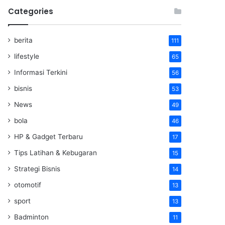
Categories
berita
111
lifestyle
65
Informasi Terkini
56
bisnis
53
News
49
bola
46
HP & Gadget Terbaru
17
Tips Latihan & Kebugaran
15
Strategi Bisnis
14
otomotif
13
sport
13
Badminton
11