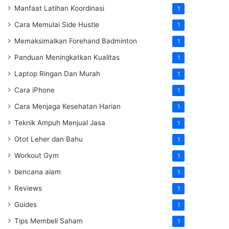
Manfaat Latihan Koordinasi
1
Cara Memulai Side Hustle
1
Memaksimalkan Forehand Badminton
1
Panduan Meningkatkan Kualitas
1
Laptop Ringan Dan Murah
1
Cara iPhone
1
Cara Menjaga Kesehatan Harian
1
Teknik Ampuh Menjual Jasa
1
Otot Leher dan Bahu
1
Workout Gym
1
bencana alam
1
Reviews
1
Guides
1
Tips Membeli Saham
1