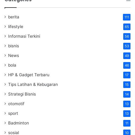
berita
111
lifestyle
65
Informasi Terkini
56
bisnis
53
News
49
bola
46
HP & Gadget Terbaru
17
Tips Latihan & Kebugaran
15
Strategi Bisnis
14
otomotif
13
sport
13
Badminton
11
sosial
10