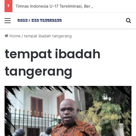
Timnas Indonesia U-17 Tereliminasi, Berikut 4 Tim Lolos ke Semifinal Piala AFF U-17 2026
Menu
Se
Home
/
tempat ibadah tangerang
tempat ibadah
tangerang