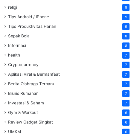
religi
9
Tips Android / iPhone
9
Tips Produktivitas Harian
9
Sepak Bola
8
Informasi
8
health
7
Cryptocurrency
7
Aplikasi Viral & Bermanfaat
7
Berita Olahraga Terbaru
7
Bisnis Rumahan
7
Investasi & Saham
7
Gym & Workout
6
Review Gadget Singkat
6
UMKM
6