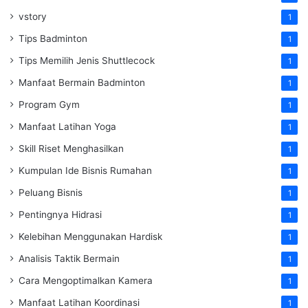
vstory
1
Tips Badminton
1
Tips Memilih Jenis Shuttlecock
1
Manfaat Bermain Badminton
1
Program Gym
1
Manfaat Latihan Yoga
1
Skill Riset Menghasilkan
1
Kumpulan Ide Bisnis Rumahan
1
Peluang Bisnis
1
Pentingnya Hidrasi
1
Kelebihan Menggunakan Hardisk
1
Analisis Taktik Bermain
1
Cara Mengoptimalkan Kamera
1
Manfaat Latihan Koordinasi
1