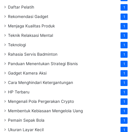
Daftar Pelatih
1
Rekomendasi Gadget
1
Menjaga Kualitas Produk
1
Teknik Relaksasi Mental
1
Teknologi
1
Rahasia Servis Badminton
1
Panduan Menentukan Strategi Bisnis
1
Gadget Kamera Aksi
1
Cara Menghindari Ketergantungan
1
HP Terbaru
1
Mengenali Pola Pergerakan Crypto
1
Membentuk Kebiasaan Mengelola Uang
1
Pemain Sepak Bola
1
Ukuran Layar Kecil
1