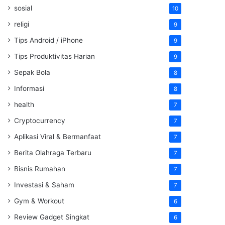
sosial
10
religi
9
Tips Android / iPhone
9
Tips Produktivitas Harian
9
Sepak Bola
8
Informasi
8
health
7
Cryptocurrency
7
Aplikasi Viral & Bermanfaat
7
Berita Olahraga Terbaru
7
Bisnis Rumahan
7
Investasi & Saham
7
Gym & Workout
6
Review Gadget Singkat
6