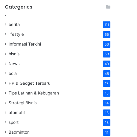
Categories
berita
111
lifestyle
65
Informasi Terkini
56
bisnis
53
News
49
bola
46
HP & Gadget Terbaru
17
Tips Latihan & Kebugaran
15
Strategi Bisnis
14
otomotif
13
sport
13
Badminton
11