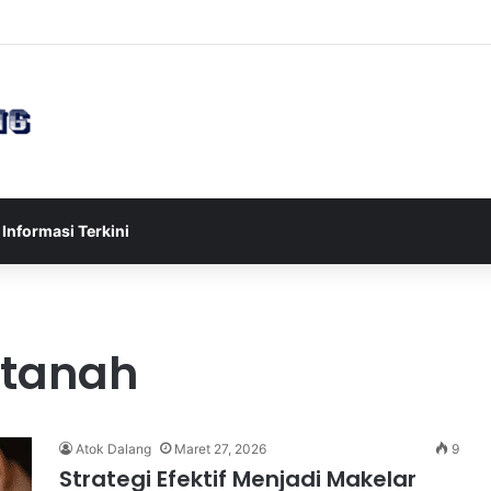
sia U-17 Tereliminasi, Berikut 4 Tim Lolos ke Semifinal Piala AFF U-17 
Informasi Terkini
 tanah
Atok Dalang
Maret 27, 2026
9
Strategi Efektif Menjadi Makelar