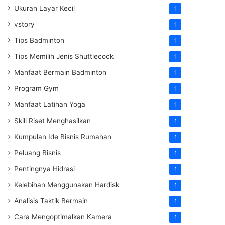
Ukuran Layar Kecil
1
vstory
1
Tips Badminton
1
Tips Memilih Jenis Shuttlecock
1
Manfaat Bermain Badminton
1
Program Gym
1
Manfaat Latihan Yoga
1
Skill Riset Menghasilkan
1
Kumpulan Ide Bisnis Rumahan
1
Peluang Bisnis
1
Pentingnya Hidrasi
1
Kelebihan Menggunakan Hardisk
1
Analisis Taktik Bermain
1
Cara Mengoptimalkan Kamera
1