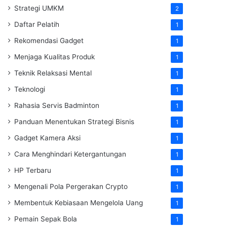
Strategi UMKM
2
Daftar Pelatih
1
Rekomendasi Gadget
1
Menjaga Kualitas Produk
1
Teknik Relaksasi Mental
1
Teknologi
1
Rahasia Servis Badminton
1
Panduan Menentukan Strategi Bisnis
1
Gadget Kamera Aksi
1
Cara Menghindari Ketergantungan
1
HP Terbaru
1
Mengenali Pola Pergerakan Crypto
1
Membentuk Kebiasaan Mengelola Uang
1
Pemain Sepak Bola
1