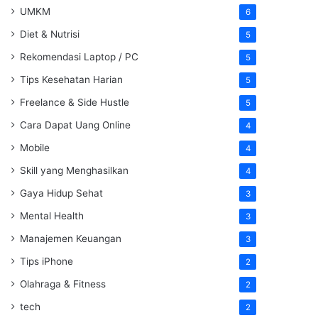
UMKM
6
Diet & Nutrisi
5
Rekomendasi Laptop / PC
5
Tips Kesehatan Harian
5
Freelance & Side Hustle
5
Cara Dapat Uang Online
4
Mobile
4
Skill yang Menghasilkan
4
Gaya Hidup Sehat
3
Mental Health
3
Manajemen Keuangan
3
Tips iPhone
2
Olahraga & Fitness
2
tech
2