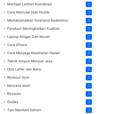
Manfaat Latihan Koordinasi
1
Cara Memulai Side Hustle
1
Memaksimalkan Forehand Badminton
1
Panduan Meningkatkan Kualitas
1
Laptop Ringan Dan Murah
1
Cara iPhone
1
Cara Menjaga Kesehatan Harian
1
Teknik Ampuh Menjual Jasa
1
Otot Leher dan Bahu
1
Workout Gym
1
bencana alam
1
Reviews
1
Guides
1
Tips Membeli Saham
1