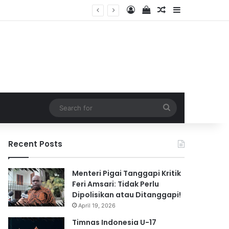
Log In
View your shopping 
Random Article
Sidebar
2026
Search
for
Recent Posts
Menteri Pigai Tanggapi Kritik
Feri Amsari: Tidak Perlu
Dipolisikan atau Ditanggapi!
April 19, 2026
Timnas Indonesia U-17