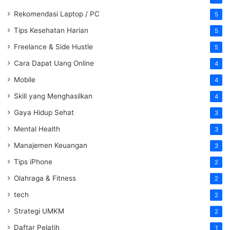
Rekomendasi Laptop / PC
5
Tips Kesehatan Harian
5
Freelance & Side Hustle
5
Cara Dapat Uang Online
4
Mobile
4
Skill yang Menghasilkan
4
Gaya Hidup Sehat
3
Mental Health
3
Manajemen Keuangan
3
Tips iPhone
2
Olahraga & Fitness
2
tech
2
Strategi UMKM
2
Daftar Pelatih
1