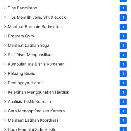
Tips Badminton
1
Tips Memilih Jenis Shuttlecock
1
Manfaat Bermain Badminton
1
Program Gym
1
Manfaat Latihan Yoga
1
Skill Riset Menghasilkan
1
Kumpulan Ide Bisnis Rumahan
1
Peluang Bisnis
1
Pentingnya Hidrasi
1
Kelebihan Menggunakan Hardisk
1
Analisis Taktik Bermain
1
Cara Mengoptimalkan Kamera
1
Manfaat Latihan Koordinasi
1
Cara Memulai Side Hustle
1