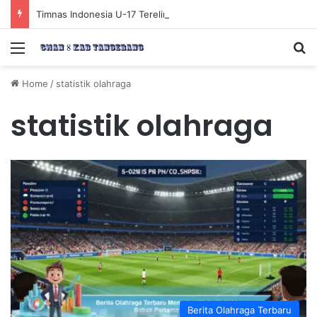
Timnas Indonesia U-17 Tereliminasi, Berikut 4 Tim Lolos ke Semifinal Piala AFF U-17 2026
Menu
Se
Home
/
statistik olahraga
statistik olahraga
Berita Olahraga Terbaru