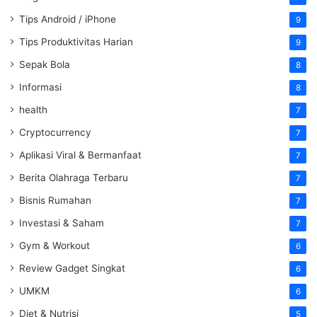
Tips Android / iPhone
9
Tips Produktivitas Harian
9
Sepak Bola
8
Informasi
8
health
7
Cryptocurrency
7
Aplikasi Viral & Bermanfaat
7
Berita Olahraga Terbaru
7
Bisnis Rumahan
7
Investasi & Saham
7
Gym & Workout
6
Review Gadget Singkat
6
UMKM
6
Diet & Nutrisi
5