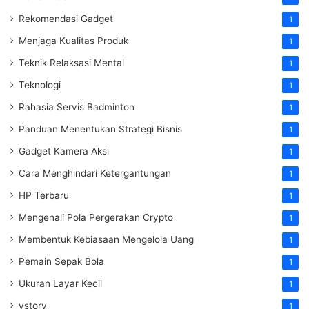
Rekomendasi Gadget
1
Menjaga Kualitas Produk
1
Teknik Relaksasi Mental
1
Teknologi
1
Rahasia Servis Badminton
1
Panduan Menentukan Strategi Bisnis
1
Gadget Kamera Aksi
1
Cara Menghindari Ketergantungan
1
HP Terbaru
1
Mengenali Pola Pergerakan Crypto
1
Membentuk Kebiasaan Mengelola Uang
1
Pemain Sepak Bola
1
Ukuran Layar Kecil
1
vstory
1