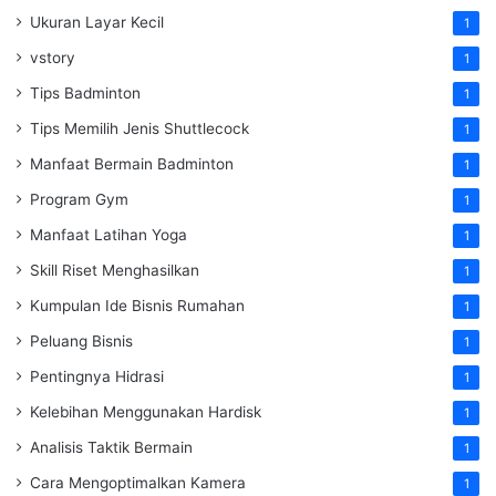
Ukuran Layar Kecil
1
vstory
1
Tips Badminton
1
Tips Memilih Jenis Shuttlecock
1
Manfaat Bermain Badminton
1
Program Gym
1
Manfaat Latihan Yoga
1
Skill Riset Menghasilkan
1
Kumpulan Ide Bisnis Rumahan
1
Peluang Bisnis
1
Pentingnya Hidrasi
1
Kelebihan Menggunakan Hardisk
1
Analisis Taktik Bermain
1
Cara Mengoptimalkan Kamera
1