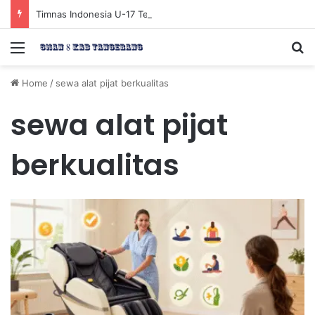
Timnas Indonesia U-17 Tereliminasi, Berikut 4 Tim Lolos ke Semifinal Piala AFF U-17 2026
Menu
Se
Home
/
sewa alat pijat berkualitas
sewa alat pijat
berkualitas