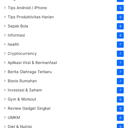
Tips Android / iPhone
9
Tips Produktivitas Harian
9
Sepak Bola
8
Informasi
8
health
7
Cryptocurrency
7
Aplikasi Viral & Bermanfaat
7
Berita Olahraga Terbaru
7
Bisnis Rumahan
7
Investasi & Saham
7
Gym & Workout
6
Review Gadget Singkat
6
UMKM
6
Diet & Nutrisi
5