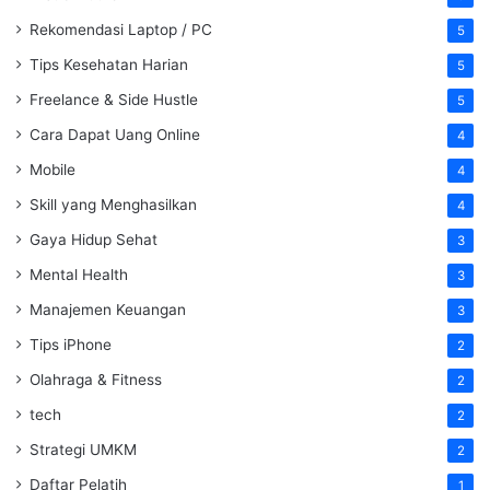
Rekomendasi Laptop / PC
5
Tips Kesehatan Harian
5
Freelance & Side Hustle
5
Cara Dapat Uang Online
4
Mobile
4
Skill yang Menghasilkan
4
Gaya Hidup Sehat
3
Mental Health
3
Manajemen Keuangan
3
Tips iPhone
2
Olahraga & Fitness
2
tech
2
Strategi UMKM
2
Daftar Pelatih
1