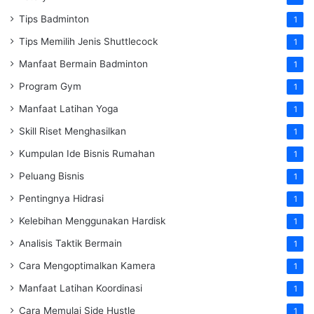
Tips Badminton
1
Tips Memilih Jenis Shuttlecock
1
Manfaat Bermain Badminton
1
Program Gym
1
Manfaat Latihan Yoga
1
Skill Riset Menghasilkan
1
Kumpulan Ide Bisnis Rumahan
1
Peluang Bisnis
1
Pentingnya Hidrasi
1
Kelebihan Menggunakan Hardisk
1
Analisis Taktik Bermain
1
Cara Mengoptimalkan Kamera
1
Manfaat Latihan Koordinasi
1
Cara Memulai Side Hustle
1