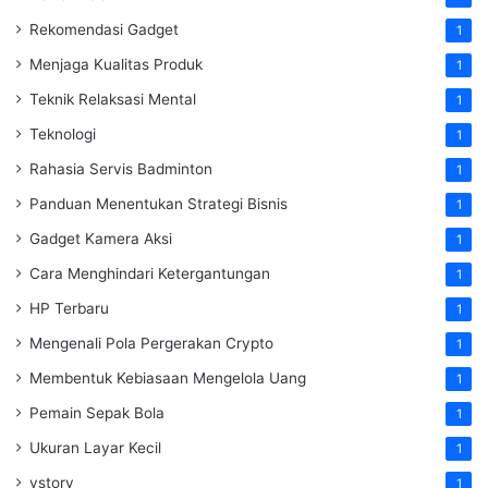
Rekomendasi Gadget
1
Menjaga Kualitas Produk
1
Teknik Relaksasi Mental
1
Teknologi
1
Rahasia Servis Badminton
1
Panduan Menentukan Strategi Bisnis
1
Gadget Kamera Aksi
1
Cara Menghindari Ketergantungan
1
HP Terbaru
1
Mengenali Pola Pergerakan Crypto
1
Membentuk Kebiasaan Mengelola Uang
1
Pemain Sepak Bola
1
Ukuran Layar Kecil
1
vstory
1