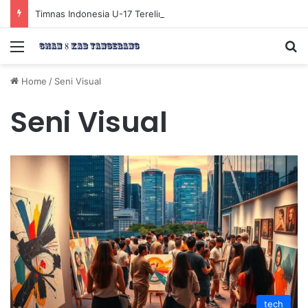
Timnas Indonesia U-17 Tereliminasi, Berikut 4 Tim Lolos ke Semifinal Piala AFF U-17 2026
Menu
Se
Home
/
Seni Visual
Seni Visual
tech