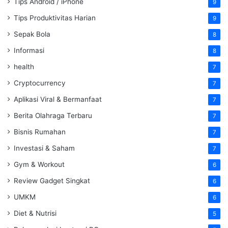
Tips Android / iPhone
9
Tips Produktivitas Harian
9
Sepak Bola
8
Informasi
8
health
7
Cryptocurrency
7
Aplikasi Viral & Bermanfaat
7
Berita Olahraga Terbaru
7
Bisnis Rumahan
7
Investasi & Saham
7
Gym & Workout
6
Review Gadget Singkat
6
UMKM
6
Diet & Nutrisi
5