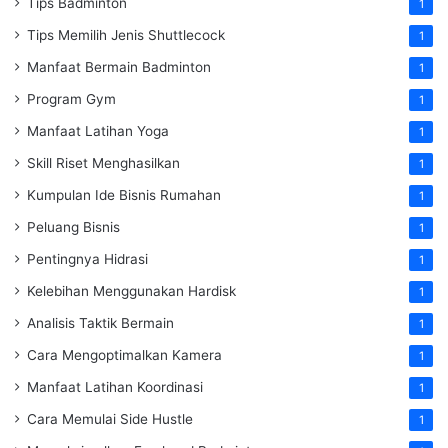
Tips Badminton
1
Tips Memilih Jenis Shuttlecock
1
Manfaat Bermain Badminton
1
Program Gym
1
Manfaat Latihan Yoga
1
Skill Riset Menghasilkan
1
Kumpulan Ide Bisnis Rumahan
1
Peluang Bisnis
1
Pentingnya Hidrasi
1
Kelebihan Menggunakan Hardisk
1
Analisis Taktik Bermain
1
Cara Mengoptimalkan Kamera
1
Manfaat Latihan Koordinasi
1
Cara Memulai Side Hustle
1