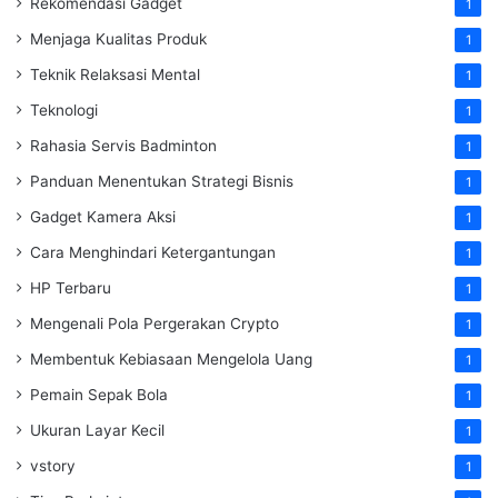
Rekomendasi Gadget
1
Menjaga Kualitas Produk
1
Teknik Relaksasi Mental
1
Teknologi
1
Rahasia Servis Badminton
1
Panduan Menentukan Strategi Bisnis
1
Gadget Kamera Aksi
1
Cara Menghindari Ketergantungan
1
HP Terbaru
1
Mengenali Pola Pergerakan Crypto
1
Membentuk Kebiasaan Mengelola Uang
1
Pemain Sepak Bola
1
Ukuran Layar Kecil
1
vstory
1