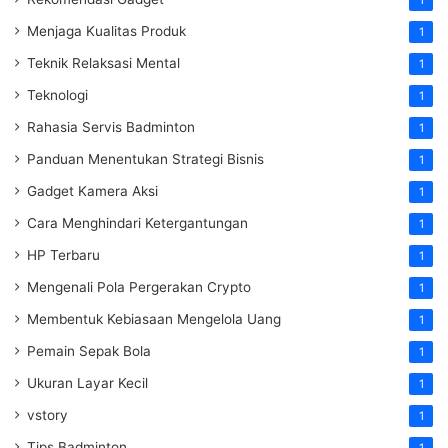
1
Menjaga Kualitas Produk
1
Teknik Relaksasi Mental
1
Teknologi
1
Rahasia Servis Badminton
1
Panduan Menentukan Strategi Bisnis
1
Gadget Kamera Aksi
1
Cara Menghindari Ketergantungan
1
HP Terbaru
1
Mengenali Pola Pergerakan Crypto
1
Membentuk Kebiasaan Mengelola Uang
1
Pemain Sepak Bola
1
Ukuran Layar Kecil
1
vstory
1
Tips Badminton