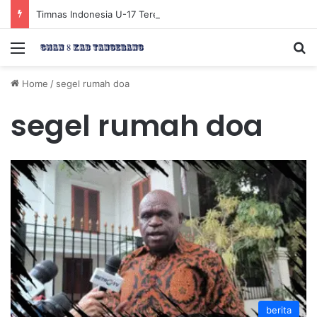
Timnas Indonesia U-17 Tereliminasi, Berikut 4 Tim Lolos ke Semifinal Piala AFF U-17 2026
Menu
Se
Home
/
segel rumah doa
segel rumah doa
berita