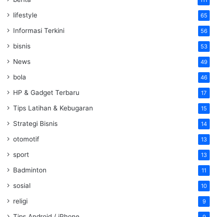
111
lifestyle
65
Informasi Terkini
56
bisnis
53
News
49
bola
46
HP & Gadget Terbaru
17
Tips Latihan & Kebugaran
15
Strategi Bisnis
14
otomotif
13
sport
13
Badminton
11
sosial
10
religi
9
Tips Android / iPhone