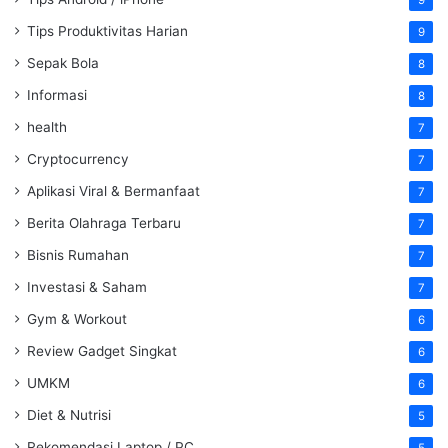
9
Tips Produktivitas Harian
9
Sepak Bola
8
Informasi
8
health
7
Cryptocurrency
7
Aplikasi Viral & Bermanfaat
7
Berita Olahraga Terbaru
7
Bisnis Rumahan
7
Investasi & Saham
7
Gym & Workout
6
Review Gadget Singkat
6
UMKM
6
Diet & Nutrisi
5
Rekomendasi Laptop / PC