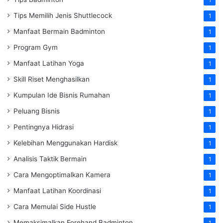
1
Tips Memilih Jenis Shuttlecock
1
Manfaat Bermain Badminton
1
Program Gym
1
Manfaat Latihan Yoga
1
Skill Riset Menghasilkan
1
Kumpulan Ide Bisnis Rumahan
1
Peluang Bisnis
1
Pentingnya Hidrasi
1
Kelebihan Menggunakan Hardisk
1
Analisis Taktik Bermain
1
Cara Mengoptimalkan Kamera
1
Manfaat Latihan Koordinasi
1
Cara Memulai Side Hustle
1
Memaksimalkan Forehand Badminton