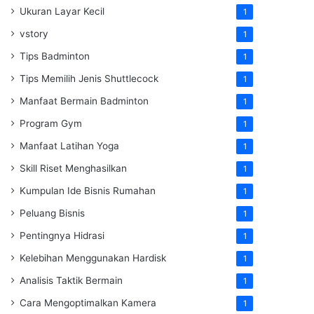
Ukuran Layar Kecil
1
vstory
1
Tips Badminton
1
Tips Memilih Jenis Shuttlecock
1
Manfaat Bermain Badminton
1
Program Gym
1
Manfaat Latihan Yoga
1
Skill Riset Menghasilkan
1
Kumpulan Ide Bisnis Rumahan
1
Peluang Bisnis
1
Pentingnya Hidrasi
1
Kelebihan Menggunakan Hardisk
1
Analisis Taktik Bermain
1
Cara Mengoptimalkan Kamera
1