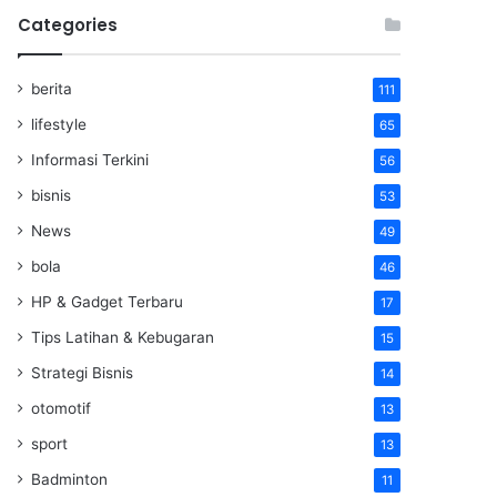
Categories
berita
111
lifestyle
65
Informasi Terkini
56
bisnis
53
News
49
bola
46
HP & Gadget Terbaru
17
Tips Latihan & Kebugaran
15
Strategi Bisnis
14
otomotif
13
sport
13
Badminton
11