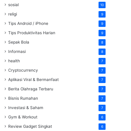
sosial
10
religi
9
Tips Android / iPhone
9
Tips Produktivitas Harian
9
Sepak Bola
8
Informasi
8
health
7
Cryptocurrency
7
Aplikasi Viral & Bermanfaat
7
Berita Olahraga Terbaru
7
Bisnis Rumahan
7
Investasi & Saham
7
Gym & Workout
6
Review Gadget Singkat
6