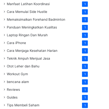
Manfaat Latihan Koordinasi
1
Cara Memulai Side Hustle
1
Memaksimalkan Forehand Badminton
1
Panduan Meningkatkan Kualitas
1
Laptop Ringan Dan Murah
1
Cara iPhone
1
Cara Menjaga Kesehatan Harian
1
Teknik Ampuh Menjual Jasa
1
Otot Leher dan Bahu
1
Workout Gym
1
bencana alam
1
Reviews
1
Guides
1
Tips Membeli Saham
1