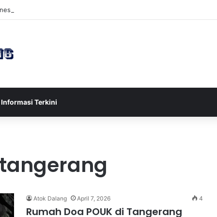
esia U-17 Tereliminasi, Berikut 4 Tim Lolos ke Semifinal Piala AFF U-17
Informasi Terkini
 tangerang
Atok Dalang
April 7, 2026
4
Rumah Doa POUK di Tangerang