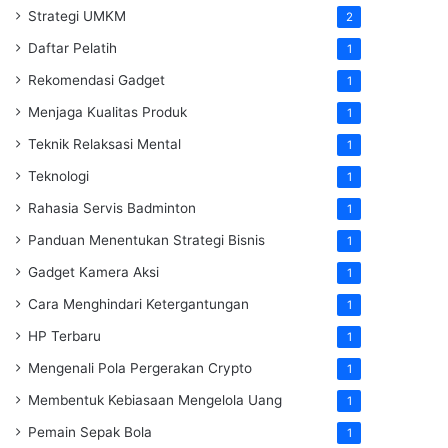
Strategi UMKM
2
Daftar Pelatih
1
Rekomendasi Gadget
1
Menjaga Kualitas Produk
1
Teknik Relaksasi Mental
1
Teknologi
1
Rahasia Servis Badminton
1
Panduan Menentukan Strategi Bisnis
1
Gadget Kamera Aksi
1
Cara Menghindari Ketergantungan
1
HP Terbaru
1
Mengenali Pola Pergerakan Crypto
1
Membentuk Kebiasaan Mengelola Uang
1
Pemain Sepak Bola
1