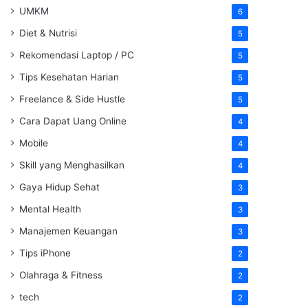
UMKM
6
Diet & Nutrisi
5
Rekomendasi Laptop / PC
5
Tips Kesehatan Harian
5
Freelance & Side Hustle
5
Cara Dapat Uang Online
4
Mobile
4
Skill yang Menghasilkan
4
Gaya Hidup Sehat
3
Mental Health
3
Manajemen Keuangan
3
Tips iPhone
2
Olahraga & Fitness
2
tech
2