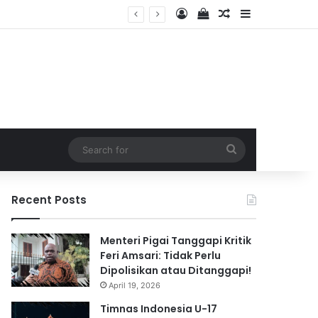
Log In
View your shopping 
Random Article
Sidebar
 2026
Search
for
Recent Posts
Menteri Pigai Tanggapi Kritik
Feri Amsari: Tidak Perlu
Dipolisikan atau Ditanggapi!
April 19, 2026
Timnas Indonesia U-17