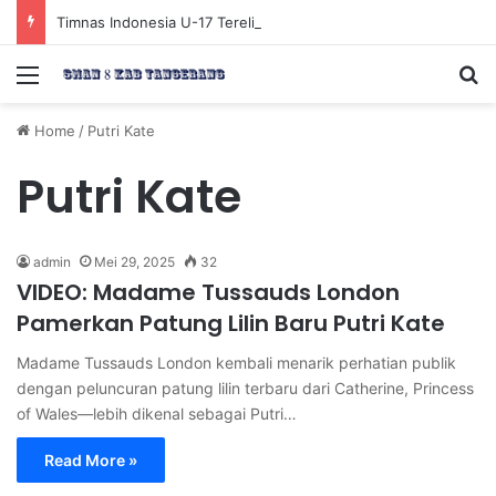
Timnas Indonesia U-17 Tereliminasi, Berikut 4 Tim Lolos ke Semifinal Piala AFF U-17 2026
Menu
Se
Home
/
Putri Kate
Putri Kate
admin
Mei 29, 2025
32
VIDEO: Madame Tussauds London
Pamerkan Patung Lilin Baru Putri Kate
Madame Tussauds London kembali menarik perhatian publik
dengan peluncuran patung lilin terbaru dari Catherine, Princess
of Wales—lebih dikenal sebagai Putri…
Read More »