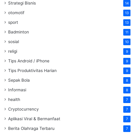
Strategi Bisnis
14
otomotif
13
sport
13
Badminton
11
sosial
10
religi
9
Tips Android / iPhone
9
Tips Produktivitas Harian
9
Sepak Bola
8
Informasi
8
health
7
Cryptocurrency
7
Aplikasi Viral & Bermanfaat
7
Berita Olahraga Terbaru
7