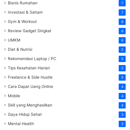
Bisnis Rumahan
7
Investasi & Saham
7
Gym & Workout
6
Review Gadget Singkat
6
UMKM
6
Diet & Nutrisi
5
Rekomendasi Laptop / PC
5
Tips Kesehatan Harian
5
Freelance & Side Hustle
5
Cara Dapat Uang Online
4
Mobile
4
Skill yang Menghasilkan
4
Gaya Hidup Sehat
3
Mental Health
3