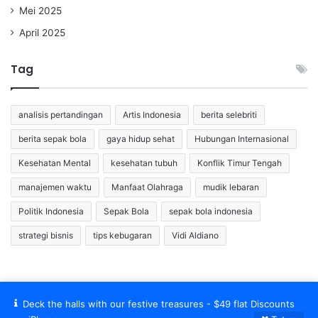
Mei 2025
April 2025
Tag
analisis pertandingan
Artis Indonesia
berita selebriti
berita sepak bola
gaya hidup sehat
Hubungan Internasional
Kesehatan Mental
kesehatan tubuh
Konflik Timur Tengah
manajemen waktu
Manfaat Olahraga
mudik lebaran
Politik Indonesia
Sepak Bola
sepak bola indonesia
strategi bisnis
tips kebugaran
Vidi Aldiano
Deck the halls with our festive treasures - $49 flat Discounts
© Copyright 2026, All Rights Reserved |