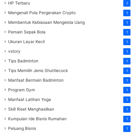
HP Terbaru
1
Mengenali Pola Pergerakan Crypto
1
Membentuk Kebiasaan Mengelola Uang
1
Pemain Sepak Bola
1
Ukuran Layar Kecil
1
vstory
1
Tips Badminton
1
Tips Memilih Jenis Shuttlecock
1
Manfaat Bermain Badminton
1
Program Gym
1
Manfaat Latihan Yoga
1
Skill Riset Menghasilkan
1
Kumpulan Ide Bisnis Rumahan
1
Peluang Bisnis
1