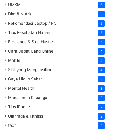
UMKM
6
Diet & Nutrisi
5
Rekomendasi Laptop / PC
5
Tips Kesehatan Harian
5
Freelance & Side Hustle
5
Cara Dapat Uang Online
4
Mobile
4
Skill yang Menghasilkan
4
Gaya Hidup Sehat
3
Mental Health
3
Manajemen Keuangan
3
Tips iPhone
2
Olahraga & Fitness
2
tech
2