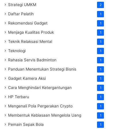
Strategi UMKM
2
Daftar Pelatih
1
Rekomendasi Gadget
1
Menjaga Kualitas Produk
1
Teknik Relaksasi Mental
1
Teknologi
1
Rahasia Servis Badminton
1
Panduan Menentukan Strategi Bisnis
1
Gadget Kamera Aksi
1
Cara Menghindari Ketergantungan
1
HP Terbaru
1
Mengenali Pola Pergerakan Crypto
1
Membentuk Kebiasaan Mengelola Uang
1
Pemain Sepak Bola
1