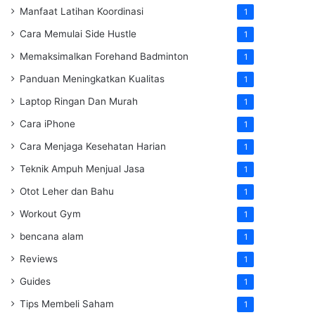
Manfaat Latihan Koordinasi
1
Cara Memulai Side Hustle
1
Memaksimalkan Forehand Badminton
1
Panduan Meningkatkan Kualitas
1
Laptop Ringan Dan Murah
1
Cara iPhone
1
Cara Menjaga Kesehatan Harian
1
Teknik Ampuh Menjual Jasa
1
Otot Leher dan Bahu
1
Workout Gym
1
bencana alam
1
Reviews
1
Guides
1
Tips Membeli Saham
1