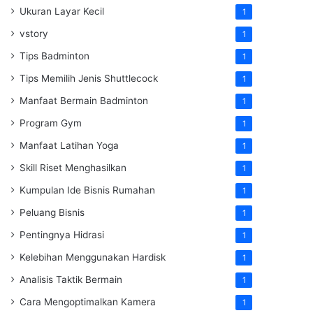
Ukuran Layar Kecil
1
vstory
1
Tips Badminton
1
Tips Memilih Jenis Shuttlecock
1
Manfaat Bermain Badminton
1
Program Gym
1
Manfaat Latihan Yoga
1
Skill Riset Menghasilkan
1
Kumpulan Ide Bisnis Rumahan
1
Peluang Bisnis
1
Pentingnya Hidrasi
1
Kelebihan Menggunakan Hardisk
1
Analisis Taktik Bermain
1
Cara Mengoptimalkan Kamera
1