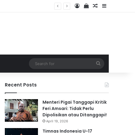
Log In
View your shopping 
Random Article
Sidebar
2026
Search
for
Recent Posts
Menteri Pigai Tanggapi Kritik
Feri Amsari: Tidak Perlu
Dipolisikan atau Ditanggapi!
April 19, 2026
Timnas Indonesia U-17