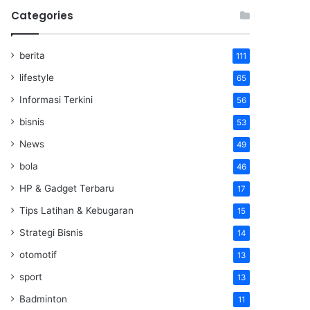
Categories
berita
111
lifestyle
65
Informasi Terkini
56
bisnis
53
News
49
bola
46
HP & Gadget Terbaru
17
Tips Latihan & Kebugaran
15
Strategi Bisnis
14
otomotif
13
sport
13
Badminton
11