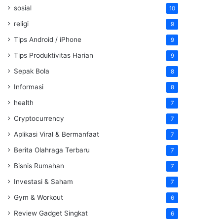
sosial
10
religi
9
Tips Android / iPhone
9
Tips Produktivitas Harian
9
Sepak Bola
8
Informasi
8
health
7
Cryptocurrency
7
Aplikasi Viral & Bermanfaat
7
Berita Olahraga Terbaru
7
Bisnis Rumahan
7
Investasi & Saham
7
Gym & Workout
6
Review Gadget Singkat
6