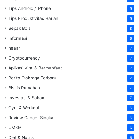
Tips Android / iPhone
9
Tips Produktivitas Harian
9
Sepak Bola
8
Informasi
8
health
7
Cryptocurrency
7
Aplikasi Viral & Bermanfaat
7
Berita Olahraga Terbaru
7
Bisnis Rumahan
7
Investasi & Saham
7
Gym & Workout
6
Review Gadget Singkat
6
UMKM
6
Diet & Nutrisi
5