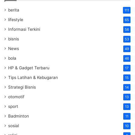
berita
111
lifestyle
65
Informasi Terkini
56
bisnis
53
News
49
bola
46
HP & Gadget Terbaru
17
Tips Latihan & Kebugaran
15
Strategi Bisnis
14
otomotif
13
sport
13
Badminton
11
sosial
10