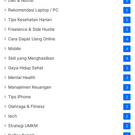
Diet & Nutrisi
5
Rekomendasi Laptop / PC
5
Tips Kesehatan Harian
5
Freelance & Side Hustle
5
Cara Dapat Uang Online
4
Mobile
4
Skill yang Menghasilkan
4
Gaya Hidup Sehat
3
Mental Health
3
Manajemen Keuangan
3
Tips iPhone
2
Olahraga & Fitness
2
tech
2
Strategi UMKM
2