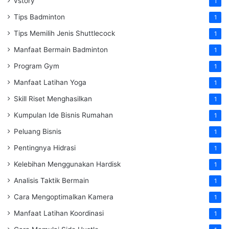
vstory
1
Tips Badminton
1
Tips Memilih Jenis Shuttlecock
1
Manfaat Bermain Badminton
1
Program Gym
1
Manfaat Latihan Yoga
1
Skill Riset Menghasilkan
1
Kumpulan Ide Bisnis Rumahan
1
Peluang Bisnis
1
Pentingnya Hidrasi
1
Kelebihan Menggunakan Hardisk
1
Analisis Taktik Bermain
1
Cara Mengoptimalkan Kamera
1
Manfaat Latihan Koordinasi
1