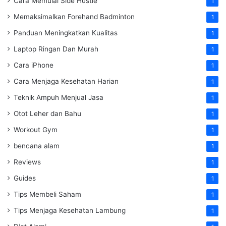
Cara Memulai Side Hustle
1
Memaksimalkan Forehand Badminton
1
Panduan Meningkatkan Kualitas
1
Laptop Ringan Dan Murah
1
Cara iPhone
1
Cara Menjaga Kesehatan Harian
1
Teknik Ampuh Menjual Jasa
1
Otot Leher dan Bahu
1
Workout Gym
1
bencana alam
1
Reviews
1
Guides
1
Tips Membeli Saham
1
Tips Menjaga Kesehatan Lambung
1