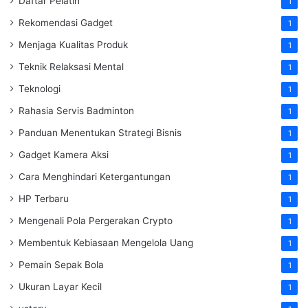
Daftar Pelatih
1
Rekomendasi Gadget
1
Menjaga Kualitas Produk
1
Teknik Relaksasi Mental
1
Teknologi
1
Rahasia Servis Badminton
1
Panduan Menentukan Strategi Bisnis
1
Gadget Kamera Aksi
1
Cara Menghindari Ketergantungan
1
HP Terbaru
1
Mengenali Pola Pergerakan Crypto
1
Membentuk Kebiasaan Mengelola Uang
1
Pemain Sepak Bola
1
Ukuran Layar Kecil
1