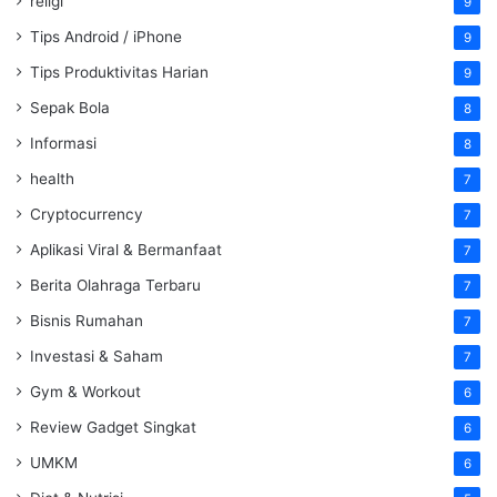
religi
9
Tips Android / iPhone
9
Tips Produktivitas Harian
9
Sepak Bola
8
Informasi
8
health
7
Cryptocurrency
7
Aplikasi Viral & Bermanfaat
7
Berita Olahraga Terbaru
7
Bisnis Rumahan
7
Investasi & Saham
7
Gym & Workout
6
Review Gadget Singkat
6
UMKM
6