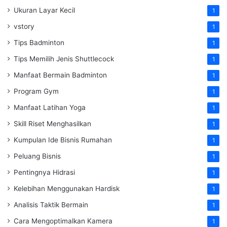
Ukuran Layar Kecil
1
vstory
1
Tips Badminton
1
Tips Memilih Jenis Shuttlecock
1
Manfaat Bermain Badminton
1
Program Gym
1
Manfaat Latihan Yoga
1
Skill Riset Menghasilkan
1
Kumpulan Ide Bisnis Rumahan
1
Peluang Bisnis
1
Pentingnya Hidrasi
1
Kelebihan Menggunakan Hardisk
1
Analisis Taktik Bermain
1
Cara Mengoptimalkan Kamera
1