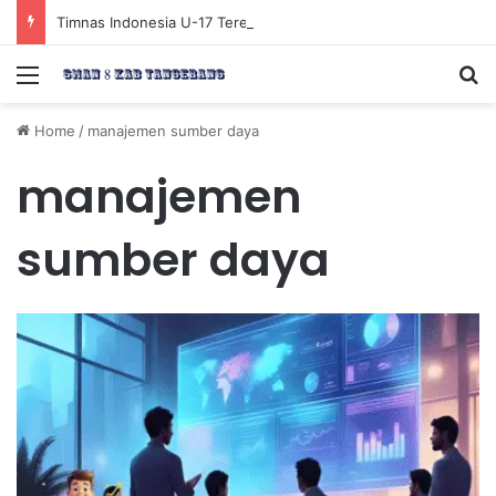
Timnas Indonesia U-17 Tereliminasi, Berikut 4 Tim Lolos ke Semifinal Piala AFF U-17 2026
Menu
Se
Home
/
manajemen sumber daya
manajemen
sumber daya