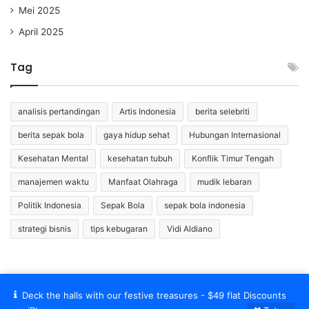
Mei 2025
April 2025
Tag
analisis pertandingan
Artis Indonesia
berita selebriti
berita sepak bola
gaya hidup sehat
Hubungan Internasional
Kesehatan Mental
kesehatan tubuh
Konflik Timur Tengah
manajemen waktu
Manfaat Olahraga
mudik lebaran
Politik Indonesia
Sepak Bola
sepak bola indonesia
strategi bisnis
tips kebugaran
Vidi Aldiano
Deck the halls with our festive treasures - $49 flat Discounts
© Copyright 2026, All Rights Reserved |