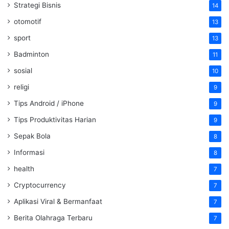
Strategi Bisnis
14
otomotif
13
sport
13
Badminton
11
sosial
10
religi
9
Tips Android / iPhone
9
Tips Produktivitas Harian
9
Sepak Bola
8
Informasi
8
health
7
Cryptocurrency
7
Aplikasi Viral & Bermanfaat
7
Berita Olahraga Terbaru
7