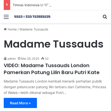
Timnas Indonesia U-17 Tereliminasi, Berikut 4 Tim Lolos ke Semifinal Piala AFF U-17 2026
Menu
Se
Home
/
Madame Tussauds
Madame Tussauds
admin
Mei 29, 2025
32
VIDEO: Madame Tussauds London
Pamerkan Patung Lilin Baru Putri Kate
Madame Tussauds London kembali menarik perhatian publik
dengan peluncuran patung lilin terbaru dari Catherine, Princess
of Wales—lebih dikenal sebagai Putri…
Read More »