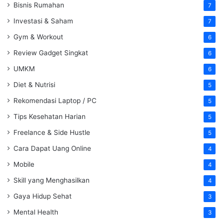
Bisnis Rumahan
7
Investasi & Saham
7
Gym & Workout
6
Review Gadget Singkat
6
UMKM
6
Diet & Nutrisi
5
Rekomendasi Laptop / PC
5
Tips Kesehatan Harian
5
Freelance & Side Hustle
5
Cara Dapat Uang Online
4
Mobile
4
Skill yang Menghasilkan
4
Gaya Hidup Sehat
3
Mental Health
3