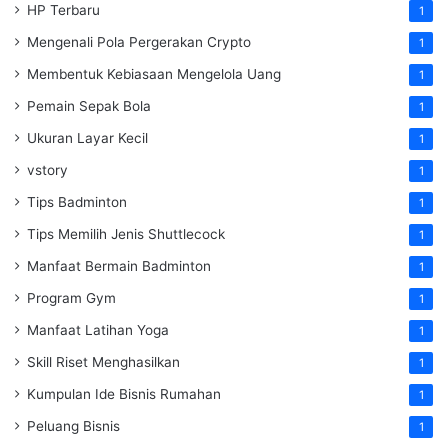
HP Terbaru
1
Mengenali Pola Pergerakan Crypto
1
Membentuk Kebiasaan Mengelola Uang
1
Pemain Sepak Bola
1
Ukuran Layar Kecil
1
vstory
1
Tips Badminton
1
Tips Memilih Jenis Shuttlecock
1
Manfaat Bermain Badminton
1
Program Gym
1
Manfaat Latihan Yoga
1
Skill Riset Menghasilkan
1
Kumpulan Ide Bisnis Rumahan
1
Peluang Bisnis
1