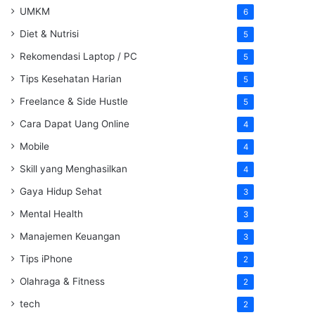
UMKM
6
Diet & Nutrisi
5
Rekomendasi Laptop / PC
5
Tips Kesehatan Harian
5
Freelance & Side Hustle
5
Cara Dapat Uang Online
4
Mobile
4
Skill yang Menghasilkan
4
Gaya Hidup Sehat
3
Mental Health
3
Manajemen Keuangan
3
Tips iPhone
2
Olahraga & Fitness
2
tech
2