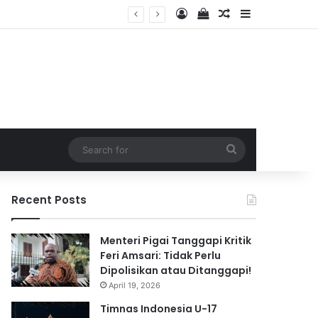
Log In
View your shopping 
Random Article
Sidebar
026
Search
for
Recent Posts
Menteri Pigai Tanggapi Kritik
Feri Amsari: Tidak Perlu
Dipolisikan atau Ditanggapi!
April 19, 2026
Timnas Indonesia U-17