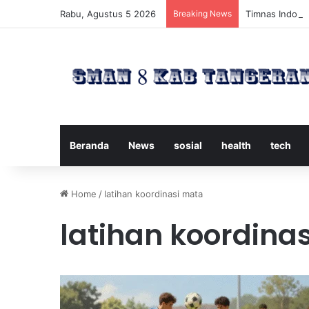
Rabu, Agustus 5 2026
Breaking News
Timnas Indones
Beranda
News
sosial
health
tech
Home
/
latihan koordinasi mata
latihan koordina