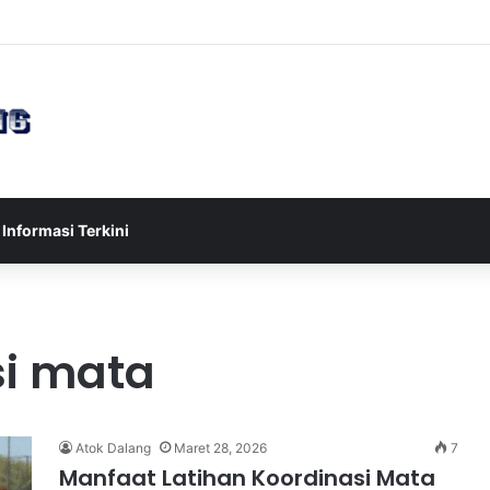
ia U-17 Tereliminasi, Berikut 4 Tim Lolos ke Semifinal Piala AFF U-17 2
Informasi Terkini
si mata
Atok Dalang
Maret 28, 2026
7
Manfaat Latihan Koordinasi Mata