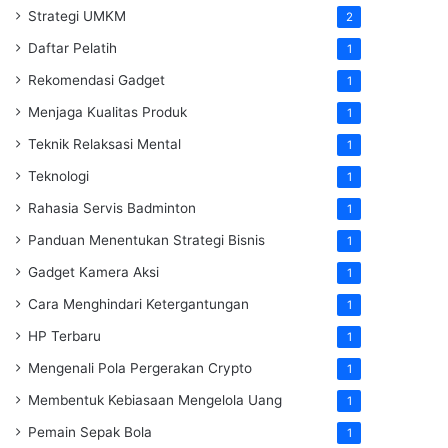
Strategi UMKM
2
Daftar Pelatih
1
Rekomendasi Gadget
1
Menjaga Kualitas Produk
1
Teknik Relaksasi Mental
1
Teknologi
1
Rahasia Servis Badminton
1
Panduan Menentukan Strategi Bisnis
1
Gadget Kamera Aksi
1
Cara Menghindari Ketergantungan
1
HP Terbaru
1
Mengenali Pola Pergerakan Crypto
1
Membentuk Kebiasaan Mengelola Uang
1
Pemain Sepak Bola
1