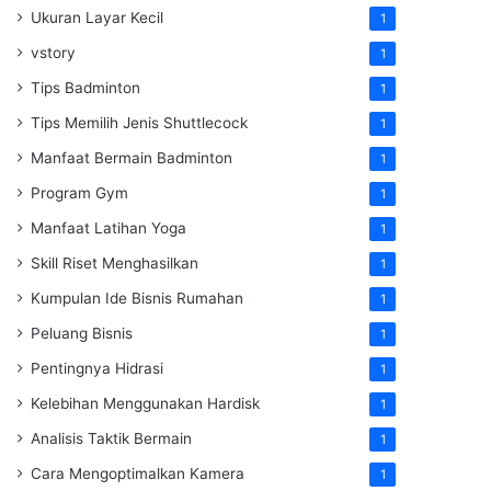
Ukuran Layar Kecil
1
vstory
1
Tips Badminton
1
Tips Memilih Jenis Shuttlecock
1
Manfaat Bermain Badminton
1
Program Gym
1
Manfaat Latihan Yoga
1
Skill Riset Menghasilkan
1
Kumpulan Ide Bisnis Rumahan
1
Peluang Bisnis
1
Pentingnya Hidrasi
1
Kelebihan Menggunakan Hardisk
1
Analisis Taktik Bermain
1
Cara Mengoptimalkan Kamera
1