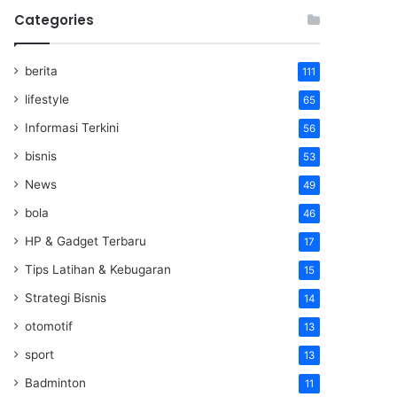
Categories
berita
111
lifestyle
65
Informasi Terkini
56
bisnis
53
News
49
bola
46
HP & Gadget Terbaru
17
Tips Latihan & Kebugaran
15
Strategi Bisnis
14
otomotif
13
sport
13
Badminton
11