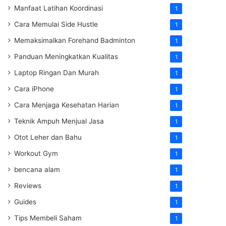
Manfaat Latihan Koordinasi
1
Cara Memulai Side Hustle
1
Memaksimalkan Forehand Badminton
1
Panduan Meningkatkan Kualitas
1
Laptop Ringan Dan Murah
1
Cara iPhone
1
Cara Menjaga Kesehatan Harian
1
Teknik Ampuh Menjual Jasa
1
Otot Leher dan Bahu
1
Workout Gym
1
bencana alam
1
Reviews
1
Guides
1
Tips Membeli Saham
1