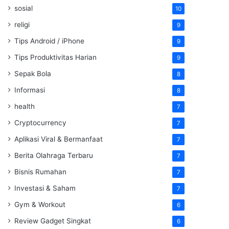
sosial
10
religi
9
Tips Android / iPhone
9
Tips Produktivitas Harian
9
Sepak Bola
8
Informasi
8
health
7
Cryptocurrency
7
Aplikasi Viral & Bermanfaat
7
Berita Olahraga Terbaru
7
Bisnis Rumahan
7
Investasi & Saham
7
Gym & Workout
6
Review Gadget Singkat
6