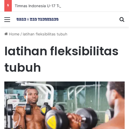
Timnas Indonesia U-17 Tereliminasi, Berikut 4 Tim Lolos ke Semifinal Piala AFF U-17 2026
Menu
Se
Home
/
latihan fleksibilitas tubuh
latihan fleksibilitas
tubuh