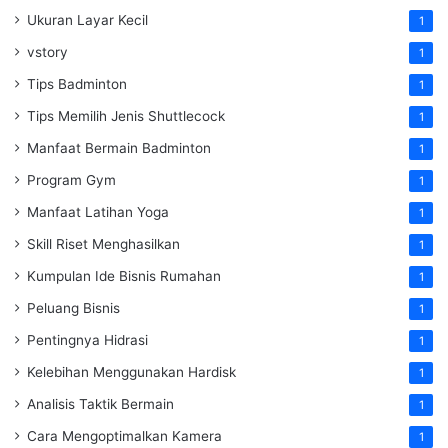
Ukuran Layar Kecil
1
vstory
1
Tips Badminton
1
Tips Memilih Jenis Shuttlecock
1
Manfaat Bermain Badminton
1
Program Gym
1
Manfaat Latihan Yoga
1
Skill Riset Menghasilkan
1
Kumpulan Ide Bisnis Rumahan
1
Peluang Bisnis
1
Pentingnya Hidrasi
1
Kelebihan Menggunakan Hardisk
1
Analisis Taktik Bermain
1
Cara Mengoptimalkan Kamera
1