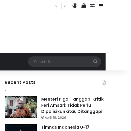
Log In
View your shopping 
Random Article
Sidebar
2026
Search
for
Recent Posts
Menteri Pigai Tanggapi Kritik
Feri Amsari: Tidak Perlu
Dipolisikan atau Ditanggapi!
April 19, 2026
Timnas Indonesia U-17