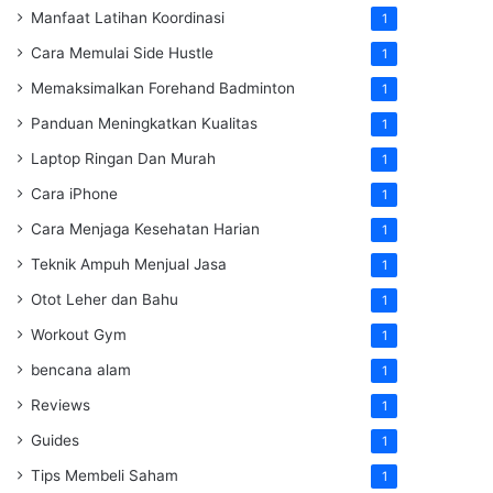
Manfaat Latihan Koordinasi
1
Cara Memulai Side Hustle
1
Memaksimalkan Forehand Badminton
1
Panduan Meningkatkan Kualitas
1
Laptop Ringan Dan Murah
1
Cara iPhone
1
Cara Menjaga Kesehatan Harian
1
Teknik Ampuh Menjual Jasa
1
Otot Leher dan Bahu
1
Workout Gym
1
bencana alam
1
Reviews
1
Guides
1
Tips Membeli Saham
1