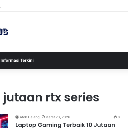
sia U-17 Tereliminasi, Berikut 4 Tim Lolos ke Semifinal Piala AFF U-17 
Informasi Terkini
jutaan rtx series
Atok Dalang
Maret 23, 2026
8
Laptop Gaming Terbaik 10 Jutaan