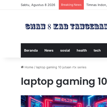
Sabtu, Agustus 8 2026
Breaking News
Timnas Indone
Beranda
News
sosial
health
tech
Home
/
laptop gaming 10 jutaan rtx series
laptop gaming 10 