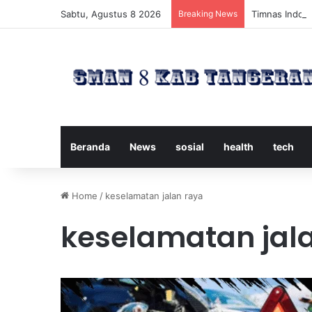
Sabtu, Agustus 8 2026
Breaking News
Timnas Indone
Beranda
News
sosial
health
tech
Home
/
keselamatan jalan raya
keselamatan jal