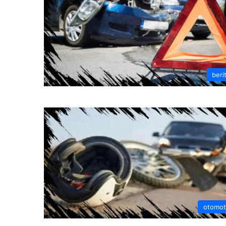
beri
otomot