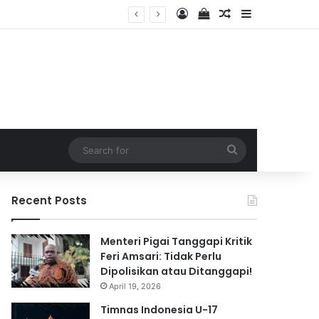
Log In
View your shopping 
Random Article
Sidebar
2026
Search
for
Recent Posts
Menteri Pigai Tanggapi Kritik
Feri Amsari: Tidak Perlu
Dipolisikan atau Ditanggapi!
April 19, 2026
Timnas Indonesia U-17