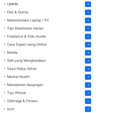
UMKM
6
Diet & Nutrisi
5
Rekomendasi Laptop / PC
5
Tips Kesehatan Harian
5
Freelance & Side Hustle
5
Cara Dapat Uang Online
4
Mobile
4
Skill yang Menghasilkan
4
Gaya Hidup Sehat
3
Mental Health
3
Manajemen Keuangan
3
Tips iPhone
2
Olahraga & Fitness
2
tech
2