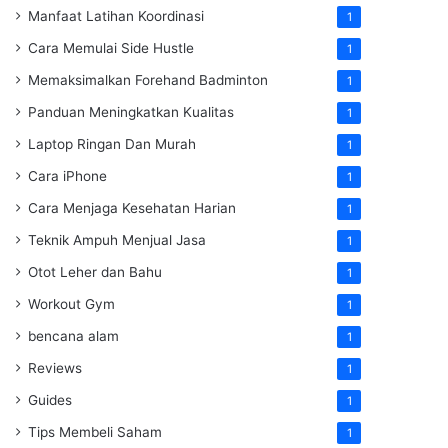
Manfaat Latihan Koordinasi
1
Cara Memulai Side Hustle
1
Memaksimalkan Forehand Badminton
1
Panduan Meningkatkan Kualitas
1
Laptop Ringan Dan Murah
1
Cara iPhone
1
Cara Menjaga Kesehatan Harian
1
Teknik Ampuh Menjual Jasa
1
Otot Leher dan Bahu
1
Workout Gym
1
bencana alam
1
Reviews
1
Guides
1
Tips Membeli Saham
1