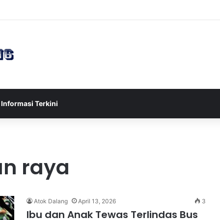
sia U-17 Tereliminasi, Berikut 4 Tim Lolos ke Semifinal Piala AFF U-17 
Informasi Terkini
an raya
Atok Dalang
April 13, 2026
3
Ibu dan Anak Tewas Terlindas Bus