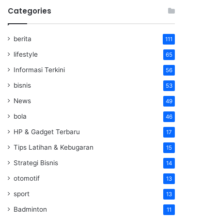
Categories
berita
111
lifestyle
65
Informasi Terkini
56
bisnis
53
News
49
bola
46
HP & Gadget Terbaru
17
Tips Latihan & Kebugaran
15
Strategi Bisnis
14
otomotif
13
sport
13
Badminton
11