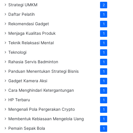
Strategi UMKM
2
Daftar Pelatih
1
Rekomendasi Gadget
1
Menjaga Kualitas Produk
1
Teknik Relaksasi Mental
1
Teknologi
1
Rahasia Servis Badminton
1
Panduan Menentukan Strategi Bisnis
1
Gadget Kamera Aksi
1
Cara Menghindari Ketergantungan
1
HP Terbaru
1
Mengenali Pola Pergerakan Crypto
1
Membentuk Kebiasaan Mengelola Uang
1
Pemain Sepak Bola
1