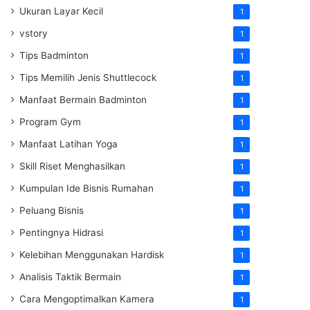
Ukuran Layar Kecil
1
vstory
1
Tips Badminton
1
Tips Memilih Jenis Shuttlecock
1
Manfaat Bermain Badminton
1
Program Gym
1
Manfaat Latihan Yoga
1
Skill Riset Menghasilkan
1
Kumpulan Ide Bisnis Rumahan
1
Peluang Bisnis
1
Pentingnya Hidrasi
1
Kelebihan Menggunakan Hardisk
1
Analisis Taktik Bermain
1
Cara Mengoptimalkan Kamera
1