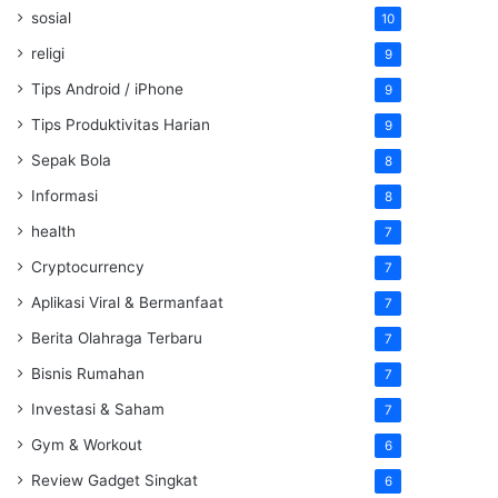
sosial
10
religi
9
Tips Android / iPhone
9
Tips Produktivitas Harian
9
Sepak Bola
8
Informasi
8
health
7
Cryptocurrency
7
Aplikasi Viral & Bermanfaat
7
Berita Olahraga Terbaru
7
Bisnis Rumahan
7
Investasi & Saham
7
Gym & Workout
6
Review Gadget Singkat
6