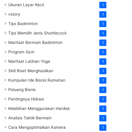
Ukuran Layar Kecil
1
vstory
1
Tips Badminton
1
Tips Memilih Jenis Shuttlecock
1
Manfaat Bermain Badminton
1
Program Gym
1
Manfaat Latihan Yoga
1
Skill Riset Menghasilkan
1
Kumpulan Ide Bisnis Rumahan
1
Peluang Bisnis
1
Pentingnya Hidrasi
1
Kelebihan Menggunakan Hardisk
1
Analisis Taktik Bermain
1
Cara Mengoptimalkan Kamera
1