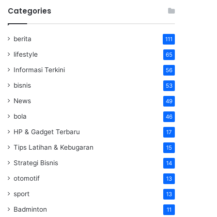
Categories
berita
111
lifestyle
65
Informasi Terkini
56
bisnis
53
News
49
bola
46
HP & Gadget Terbaru
17
Tips Latihan & Kebugaran
15
Strategi Bisnis
14
otomotif
13
sport
13
Badminton
11