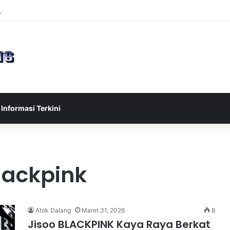
sia U-17 Tereliminasi, Berikut 4 Tim Lolos ke Semifinal Piala AFF U-17 
Informasi Terkini
lackpink
Atok Dalang
Maret 31, 2026
8
Jisoo BLACKPINK Kaya Raya Berkat