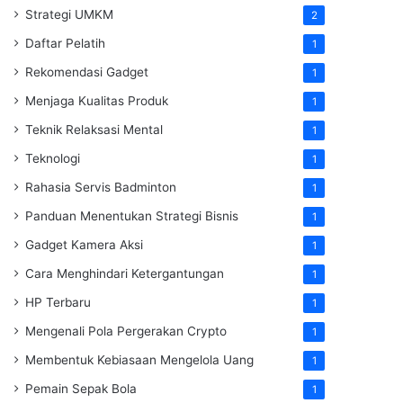
Strategi UMKM
2
Daftar Pelatih
1
Rekomendasi Gadget
1
Menjaga Kualitas Produk
1
Teknik Relaksasi Mental
1
Teknologi
1
Rahasia Servis Badminton
1
Panduan Menentukan Strategi Bisnis
1
Gadget Kamera Aksi
1
Cara Menghindari Ketergantungan
1
HP Terbaru
1
Mengenali Pola Pergerakan Crypto
1
Membentuk Kebiasaan Mengelola Uang
1
Pemain Sepak Bola
1