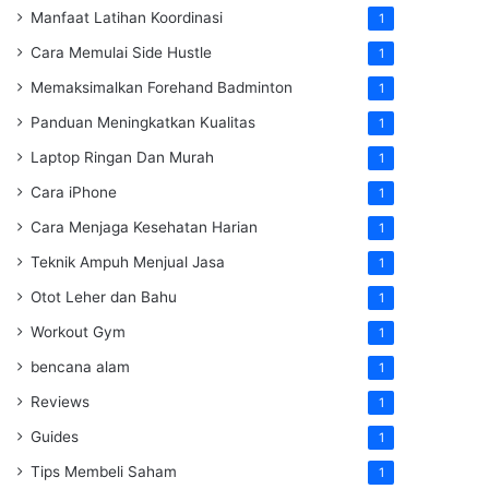
Manfaat Latihan Koordinasi
1
Cara Memulai Side Hustle
1
Memaksimalkan Forehand Badminton
1
Panduan Meningkatkan Kualitas
1
Laptop Ringan Dan Murah
1
Cara iPhone
1
Cara Menjaga Kesehatan Harian
1
Teknik Ampuh Menjual Jasa
1
Otot Leher dan Bahu
1
Workout Gym
1
bencana alam
1
Reviews
1
Guides
1
Tips Membeli Saham
1