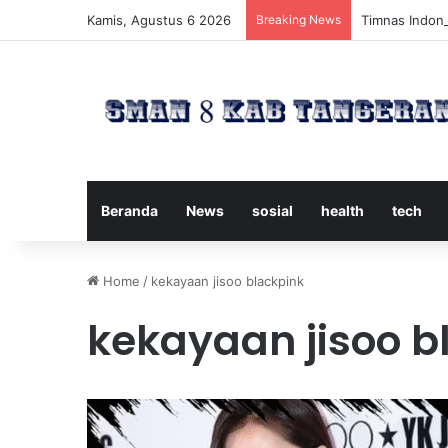
Kamis, Agustus 6 2026
Breaking News
Timnas Indone
Beranda
News
sosial
health
tech
Home
/
kekayaan jisoo blackpink
kekayaan jisoo b