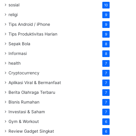
sosial
10
religi
9
Tips Android / iPhone
9
Tips Produktivitas Harian
9
Sepak Bola
8
Informasi
8
health
7
Cryptocurrency
7
Aplikasi Viral & Bermanfaat
7
Berita Olahraga Terbaru
7
Bisnis Rumahan
7
Investasi & Saham
7
Gym & Workout
6
Review Gadget Singkat
6