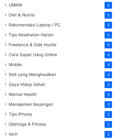
UMKM
6
Diet & Nutrisi
5
Rekomendasi Laptop / PC
5
Tips Kesehatan Harian
5
Freelance & Side Hustle
5
Cara Dapat Uang Online
4
Mobile
4
Skill yang Menghasilkan
4
Gaya Hidup Sehat
3
Mental Health
3
Manajemen Keuangan
3
Tips iPhone
2
Olahraga & Fitness
2
tech
2