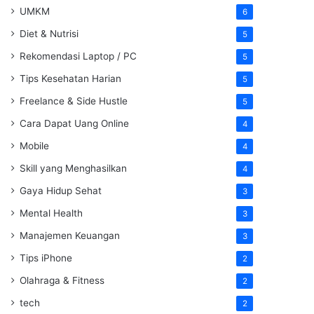
UMKM
6
Diet & Nutrisi
5
Rekomendasi Laptop / PC
5
Tips Kesehatan Harian
5
Freelance & Side Hustle
5
Cara Dapat Uang Online
4
Mobile
4
Skill yang Menghasilkan
4
Gaya Hidup Sehat
3
Mental Health
3
Manajemen Keuangan
3
Tips iPhone
2
Olahraga & Fitness
2
tech
2