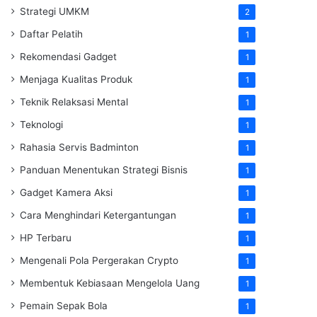
Strategi UMKM
2
Daftar Pelatih
1
Rekomendasi Gadget
1
Menjaga Kualitas Produk
1
Teknik Relaksasi Mental
1
Teknologi
1
Rahasia Servis Badminton
1
Panduan Menentukan Strategi Bisnis
1
Gadget Kamera Aksi
1
Cara Menghindari Ketergantungan
1
HP Terbaru
1
Mengenali Pola Pergerakan Crypto
1
Membentuk Kebiasaan Mengelola Uang
1
Pemain Sepak Bola
1