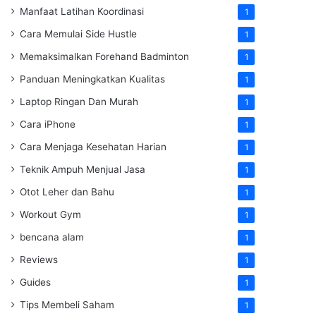
Manfaat Latihan Koordinasi
1
Cara Memulai Side Hustle
1
Memaksimalkan Forehand Badminton
1
Panduan Meningkatkan Kualitas
1
Laptop Ringan Dan Murah
1
Cara iPhone
1
Cara Menjaga Kesehatan Harian
1
Teknik Ampuh Menjual Jasa
1
Otot Leher dan Bahu
1
Workout Gym
1
bencana alam
1
Reviews
1
Guides
1
Tips Membeli Saham
1