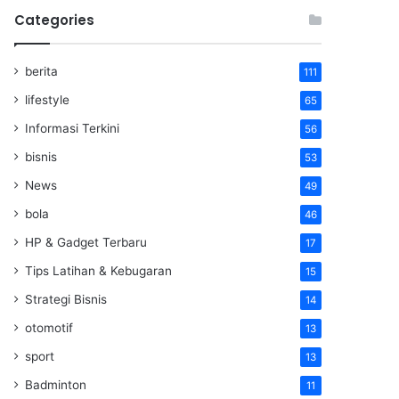
Categories
berita
111
lifestyle
65
Informasi Terkini
56
bisnis
53
News
49
bola
46
HP & Gadget Terbaru
17
Tips Latihan & Kebugaran
15
Strategi Bisnis
14
otomotif
13
sport
13
Badminton
11