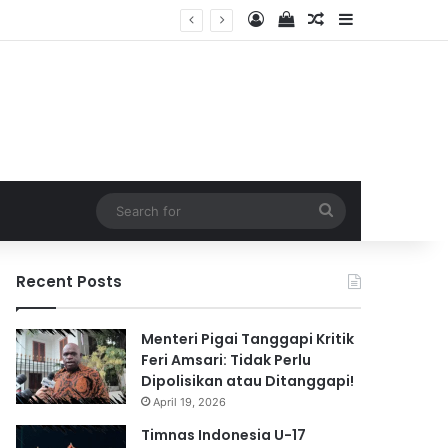
Log In
View your shopping 
Random Article
Sidebar
2026
Search
for
Recent Posts
Menteri Pigai Tanggapi Kritik
Feri Amsari: Tidak Perlu
Dipolisikan atau Ditanggapi!
April 19, 2026
Timnas Indonesia U-17