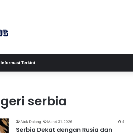
sia U-17 Tereliminasi, Berikut 4 Tim Lolos ke Semifinal Piala AFF U-17 
Informasi Terkini
geri serbia
Atok Dalang
Maret 31, 2026
4
Serbia Dekat dengan Rusia dan