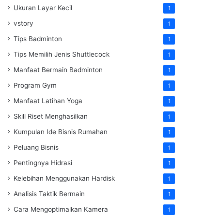
Ukuran Layar Kecil
1
vstory
1
Tips Badminton
1
Tips Memilih Jenis Shuttlecock
1
Manfaat Bermain Badminton
1
Program Gym
1
Manfaat Latihan Yoga
1
Skill Riset Menghasilkan
1
Kumpulan Ide Bisnis Rumahan
1
Peluang Bisnis
1
Pentingnya Hidrasi
1
Kelebihan Menggunakan Hardisk
1
Analisis Taktik Bermain
1
Cara Mengoptimalkan Kamera
1