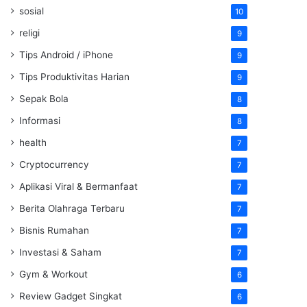
sosial
10
religi
9
Tips Android / iPhone
9
Tips Produktivitas Harian
9
Sepak Bola
8
Informasi
8
health
7
Cryptocurrency
7
Aplikasi Viral & Bermanfaat
7
Berita Olahraga Terbaru
7
Bisnis Rumahan
7
Investasi & Saham
7
Gym & Workout
6
Review Gadget Singkat
6