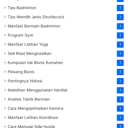
Tips Badminton
1
Tips Memilih Jenis Shuttlecock
1
Manfaat Bermain Badminton
1
Program Gym
1
Manfaat Latihan Yoga
1
Skill Riset Menghasilkan
1
Kumpulan Ide Bisnis Rumahan
1
Peluang Bisnis
1
Pentingnya Hidrasi
1
Kelebihan Menggunakan Hardisk
1
Analisis Taktik Bermain
1
Cara Mengoptimalkan Kamera
1
Manfaat Latihan Koordinasi
1
Cara Memulai Side Hustle
1