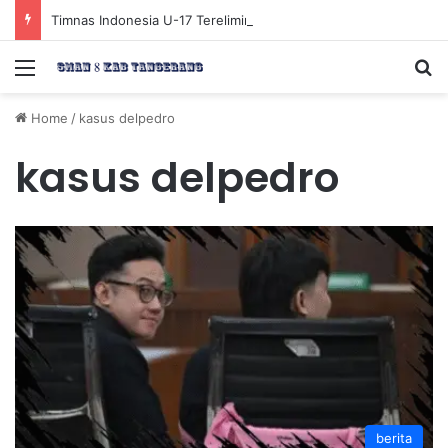
Timnas Indonesia U-17 Tereliminasi, Berikut 4 Tim Lolos ke Semifinal Piala AFF U-17 2026
Menu
Se
Home
/
kasus delpedro
kasus delpedro
berita