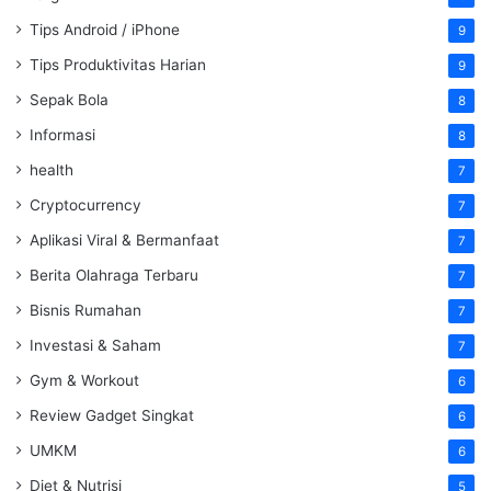
Tips Android / iPhone
9
Tips Produktivitas Harian
9
Sepak Bola
8
Informasi
8
health
7
Cryptocurrency
7
Aplikasi Viral & Bermanfaat
7
Berita Olahraga Terbaru
7
Bisnis Rumahan
7
Investasi & Saham
7
Gym & Workout
6
Review Gadget Singkat
6
UMKM
6
Diet & Nutrisi
5