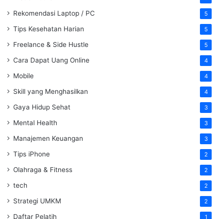
Rekomendasi Laptop / PC
5
Tips Kesehatan Harian
5
Freelance & Side Hustle
5
Cara Dapat Uang Online
4
Mobile
4
Skill yang Menghasilkan
4
Gaya Hidup Sehat
3
Mental Health
3
Manajemen Keuangan
3
Tips iPhone
2
Olahraga & Fitness
2
tech
2
Strategi UMKM
2
Daftar Pelatih
1