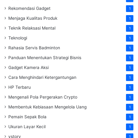
Rekomendasi Gadget
1
Menjaga Kualitas Produk
1
Teknik Relaksasi Mental
1
Teknologi
1
Rahasia Servis Badminton
1
Panduan Menentukan Strategi Bisnis
1
Gadget Kamera Aksi
1
Cara Menghindari Ketergantungan
1
HP Terbaru
1
Mengenali Pola Pergerakan Crypto
1
Membentuk Kebiasaan Mengelola Uang
1
Pemain Sepak Bola
1
Ukuran Layar Kecil
1
vstory
1