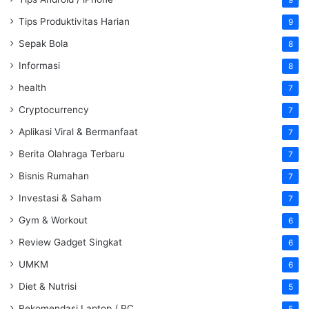
9
Tips Produktivitas Harian
9
Sepak Bola
8
Informasi
8
health
7
Cryptocurrency
7
Aplikasi Viral & Bermanfaat
7
Berita Olahraga Terbaru
7
Bisnis Rumahan
7
Investasi & Saham
7
Gym & Workout
6
Review Gadget Singkat
6
UMKM
6
Diet & Nutrisi
5
Rekomendasi Laptop / PC