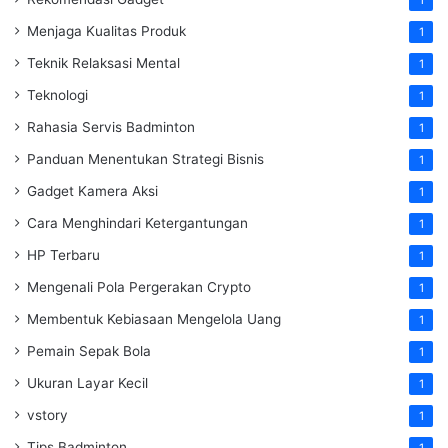
1
Menjaga Kualitas Produk
1
Teknik Relaksasi Mental
1
Teknologi
1
Rahasia Servis Badminton
1
Panduan Menentukan Strategi Bisnis
1
Gadget Kamera Aksi
1
Cara Menghindari Ketergantungan
1
HP Terbaru
1
Mengenali Pola Pergerakan Crypto
1
Membentuk Kebiasaan Mengelola Uang
1
Pemain Sepak Bola
1
Ukuran Layar Kecil
1
vstory
1
Tips Badminton