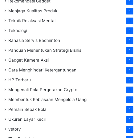
Rekomendasi Gadget
1
Menjaga Kualitas Produk
1
Teknik Relaksasi Mental
1
Teknologi
1
Rahasia Servis Badminton
1
Panduan Menentukan Strategi Bisnis
1
Gadget Kamera Aksi
1
Cara Menghindari Ketergantungan
1
HP Terbaru
1
Mengenali Pola Pergerakan Crypto
1
Membentuk Kebiasaan Mengelola Uang
1
Pemain Sepak Bola
1
Ukuran Layar Kecil
1
vstory
1