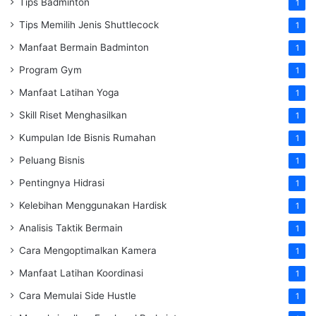
Tips Badminton
1
Tips Memilih Jenis Shuttlecock
1
Manfaat Bermain Badminton
1
Program Gym
1
Manfaat Latihan Yoga
1
Skill Riset Menghasilkan
1
Kumpulan Ide Bisnis Rumahan
1
Peluang Bisnis
1
Pentingnya Hidrasi
1
Kelebihan Menggunakan Hardisk
1
Analisis Taktik Bermain
1
Cara Mengoptimalkan Kamera
1
Manfaat Latihan Koordinasi
1
Cara Memulai Side Hustle
1