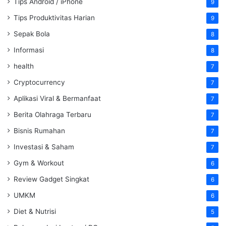
Tips Android / iPhone
9
Tips Produktivitas Harian
9
Sepak Bola
8
Informasi
8
health
7
Cryptocurrency
7
Aplikasi Viral & Bermanfaat
7
Berita Olahraga Terbaru
7
Bisnis Rumahan
7
Investasi & Saham
7
Gym & Workout
6
Review Gadget Singkat
6
UMKM
6
Diet & Nutrisi
5