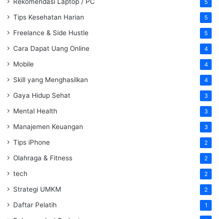
Rekomendasi Laptop / PC
5
Tips Kesehatan Harian
5
Freelance & Side Hustle
5
Cara Dapat Uang Online
4
Mobile
4
Skill yang Menghasilkan
4
Gaya Hidup Sehat
3
Mental Health
3
Manajemen Keuangan
3
Tips iPhone
2
Olahraga & Fitness
2
tech
2
Strategi UMKM
2
Daftar Pelatih
1