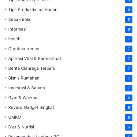
9
Tips Produktivitas Harian
9
Sepak Bola
8
Informasi
8
health
7
Cryptocurrency
7
Aplikasi Viral & Bermanfaat
7
Berita Olahraga Terbaru
7
Bisnis Rumahan
7
Investasi & Saham
7
Gym & Workout
6
Review Gadget Singkat
6
UMKM
6
Diet & Nutrisi
5
Rekomendasi Laptop / PC