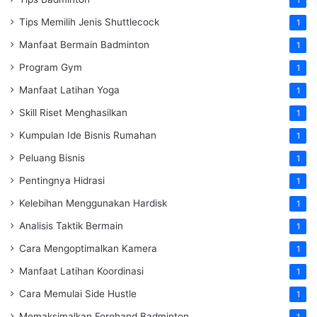
1
Tips Memilih Jenis Shuttlecock
1
Manfaat Bermain Badminton
1
Program Gym
1
Manfaat Latihan Yoga
1
Skill Riset Menghasilkan
1
Kumpulan Ide Bisnis Rumahan
1
Peluang Bisnis
1
Pentingnya Hidrasi
1
Kelebihan Menggunakan Hardisk
1
Analisis Taktik Bermain
1
Cara Mengoptimalkan Kamera
1
Manfaat Latihan Koordinasi
1
Cara Memulai Side Hustle
1
Memaksimalkan Forehand Badminton