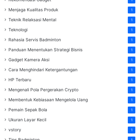
1
Menjaga Kualitas Produk
1
Teknik Relaksasi Mental
1
Teknologi
1
Rahasia Servis Badminton
1
Panduan Menentukan Strategi Bisnis
1
Gadget Kamera Aksi
1
Cara Menghindari Ketergantungan
1
HP Terbaru
1
Mengenali Pola Pergerakan Crypto
1
Membentuk Kebiasaan Mengelola Uang
1
Pemain Sepak Bola
1
Ukuran Layar Kecil
1
vstory
1
Tips Badminton