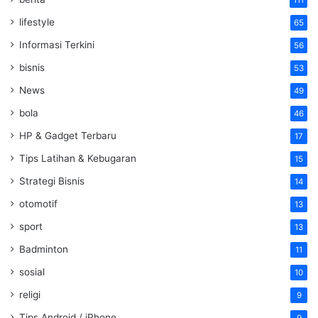
111
lifestyle
65
Informasi Terkini
56
bisnis
53
News
49
bola
46
HP & Gadget Terbaru
17
Tips Latihan & Kebugaran
15
Strategi Bisnis
14
otomotif
13
sport
13
Badminton
11
sosial
10
religi
9
Tips Android / iPhone