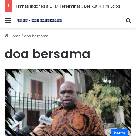
Timnas Indonesia U-17 Tereliminasi, Berikut 4 Tim Lolos ke Semifinal Piala AFF U-17 2026
Menu
Se
Home
/
doa bersama
doa bersama
berita