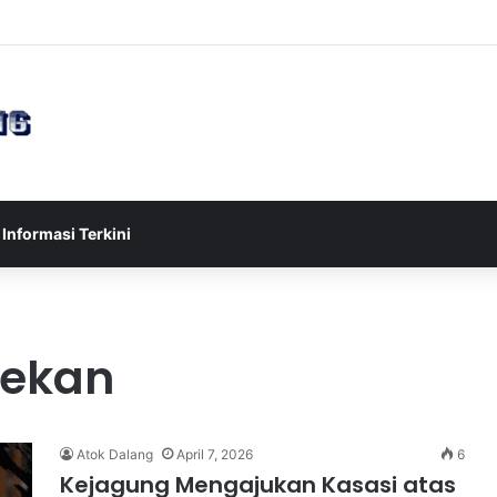
sia U-17 Tereliminasi, Berikut 4 Tim Lolos ke Semifinal Piala AFF U-17 
Informasi Terkini
rekan
Atok Dalang
April 7, 2026
6
Kejagung Mengajukan Kasasi atas