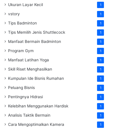
Ukuran Layar Kecil
1
vstory
1
Tips Badminton
1
Tips Memilih Jenis Shuttlecock
1
Manfaat Bermain Badminton
1
Program Gym
1
Manfaat Latihan Yoga
1
Skill Riset Menghasilkan
1
Kumpulan Ide Bisnis Rumahan
1
Peluang Bisnis
1
Pentingnya Hidrasi
1
Kelebihan Menggunakan Hardisk
1
Analisis Taktik Bermain
1
Cara Mengoptimalkan Kamera
1