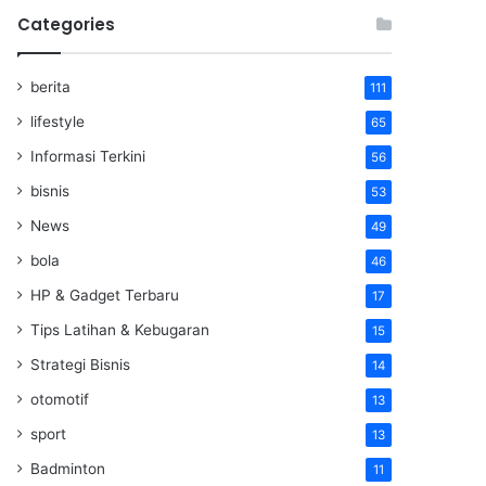
Categories
berita
111
lifestyle
65
Informasi Terkini
56
bisnis
53
News
49
bola
46
HP & Gadget Terbaru
17
Tips Latihan & Kebugaran
15
Strategi Bisnis
14
otomotif
13
sport
13
Badminton
11