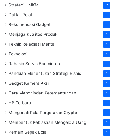
Strategi UMKM
2
Daftar Pelatih
1
Rekomendasi Gadget
1
Menjaga Kualitas Produk
1
Teknik Relaksasi Mental
1
Teknologi
1
Rahasia Servis Badminton
1
Panduan Menentukan Strategi Bisnis
1
Gadget Kamera Aksi
1
Cara Menghindari Ketergantungan
1
HP Terbaru
1
Mengenali Pola Pergerakan Crypto
1
Membentuk Kebiasaan Mengelola Uang
1
Pemain Sepak Bola
1