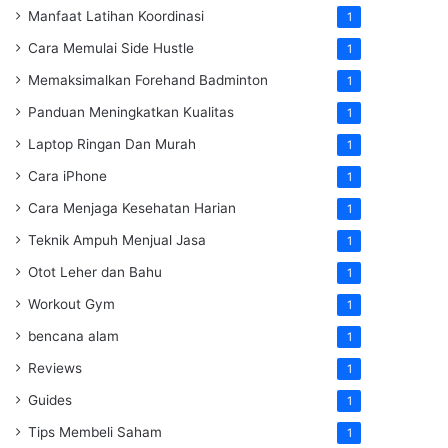
Manfaat Latihan Koordinasi
1
Cara Memulai Side Hustle
1
Memaksimalkan Forehand Badminton
1
Panduan Meningkatkan Kualitas
1
Laptop Ringan Dan Murah
1
Cara iPhone
1
Cara Menjaga Kesehatan Harian
1
Teknik Ampuh Menjual Jasa
1
Otot Leher dan Bahu
1
Workout Gym
1
bencana alam
1
Reviews
1
Guides
1
Tips Membeli Saham
1