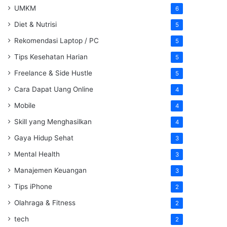
UMKM
6
Diet & Nutrisi
5
Rekomendasi Laptop / PC
5
Tips Kesehatan Harian
5
Freelance & Side Hustle
5
Cara Dapat Uang Online
4
Mobile
4
Skill yang Menghasilkan
4
Gaya Hidup Sehat
3
Mental Health
3
Manajemen Keuangan
3
Tips iPhone
2
Olahraga & Fitness
2
tech
2