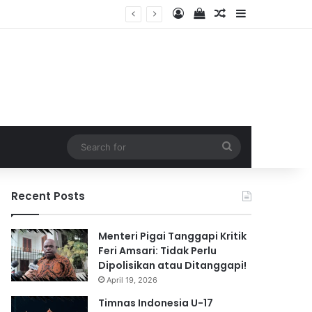
Log In
View your shopping 
Random Article
Sidebar
2026
Search
for
Recent Posts
Menteri Pigai Tanggapi Kritik
Feri Amsari: Tidak Perlu
Dipolisikan atau Ditanggapi!
April 19, 2026
Timnas Indonesia U-17