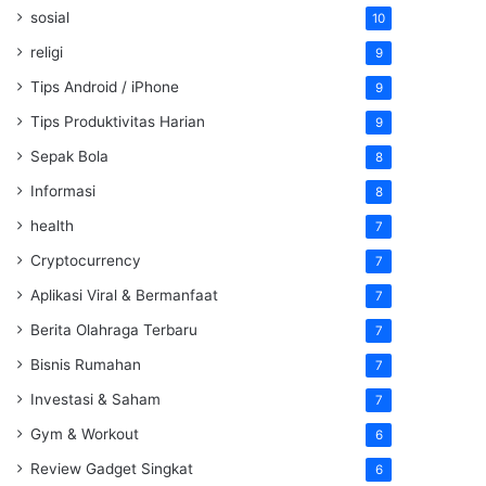
sosial
10
religi
9
Tips Android / iPhone
9
Tips Produktivitas Harian
9
Sepak Bola
8
Informasi
8
health
7
Cryptocurrency
7
Aplikasi Viral & Bermanfaat
7
Berita Olahraga Terbaru
7
Bisnis Rumahan
7
Investasi & Saham
7
Gym & Workout
6
Review Gadget Singkat
6