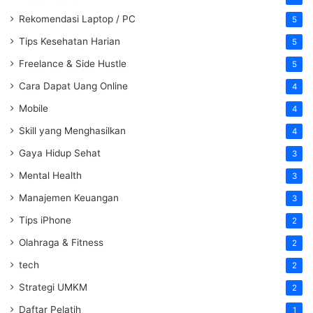
Rekomendasi Laptop / PC
5
Tips Kesehatan Harian
5
Freelance & Side Hustle
5
Cara Dapat Uang Online
4
Mobile
4
Skill yang Menghasilkan
4
Gaya Hidup Sehat
3
Mental Health
3
Manajemen Keuangan
3
Tips iPhone
2
Olahraga & Fitness
2
tech
2
Strategi UMKM
2
Daftar Pelatih
1