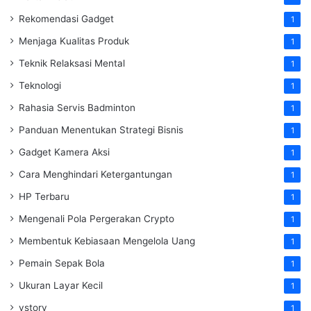
Rekomendasi Gadget
1
Menjaga Kualitas Produk
1
Teknik Relaksasi Mental
1
Teknologi
1
Rahasia Servis Badminton
1
Panduan Menentukan Strategi Bisnis
1
Gadget Kamera Aksi
1
Cara Menghindari Ketergantungan
1
HP Terbaru
1
Mengenali Pola Pergerakan Crypto
1
Membentuk Kebiasaan Mengelola Uang
1
Pemain Sepak Bola
1
Ukuran Layar Kecil
1
vstory
1