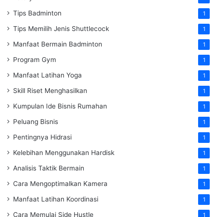
Tips Badminton
1
Tips Memilih Jenis Shuttlecock
1
Manfaat Bermain Badminton
1
Program Gym
1
Manfaat Latihan Yoga
1
Skill Riset Menghasilkan
1
Kumpulan Ide Bisnis Rumahan
1
Peluang Bisnis
1
Pentingnya Hidrasi
1
Kelebihan Menggunakan Hardisk
1
Analisis Taktik Bermain
1
Cara Mengoptimalkan Kamera
1
Manfaat Latihan Koordinasi
1
Cara Memulai Side Hustle
1