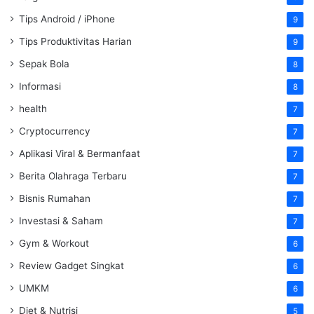
Tips Android / iPhone
9
Tips Produktivitas Harian
9
Sepak Bola
8
Informasi
8
health
7
Cryptocurrency
7
Aplikasi Viral & Bermanfaat
7
Berita Olahraga Terbaru
7
Bisnis Rumahan
7
Investasi & Saham
7
Gym & Workout
6
Review Gadget Singkat
6
UMKM
6
Diet & Nutrisi
5