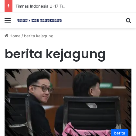
Timnas Indonesia U-17 Tereliminasi, Berikut 4 Tim Lolos ke Semifinal Piala AFF U-17 2026
Menu
Se
Home
/
berita kejagung
berita kejagung
berita