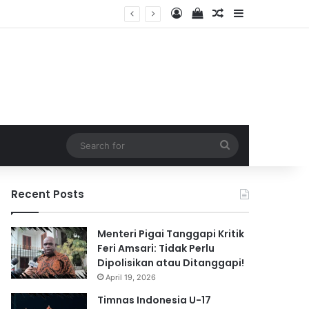
Log In
View your shopping 
Random Article
Sidebar
2026
Search
for
Recent Posts
Menteri Pigai Tanggapi Kritik
Feri Amsari: Tidak Perlu
Dipolisikan atau Ditanggapi!
April 19, 2026
Timnas Indonesia U-17