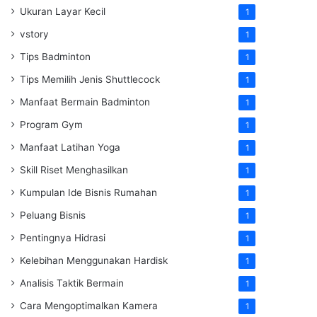
Ukuran Layar Kecil
1
vstory
1
Tips Badminton
1
Tips Memilih Jenis Shuttlecock
1
Manfaat Bermain Badminton
1
Program Gym
1
Manfaat Latihan Yoga
1
Skill Riset Menghasilkan
1
Kumpulan Ide Bisnis Rumahan
1
Peluang Bisnis
1
Pentingnya Hidrasi
1
Kelebihan Menggunakan Hardisk
1
Analisis Taktik Bermain
1
Cara Mengoptimalkan Kamera
1