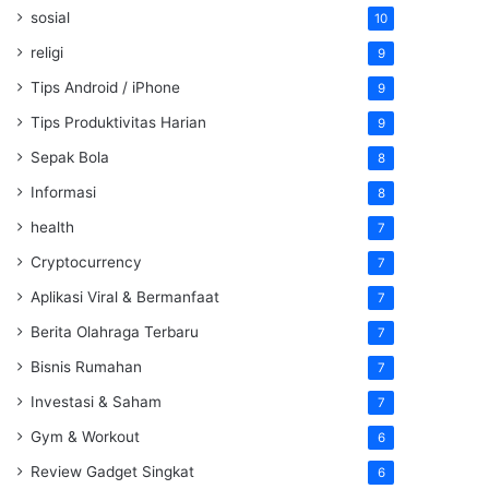
sosial
10
religi
9
Tips Android / iPhone
9
Tips Produktivitas Harian
9
Sepak Bola
8
Informasi
8
health
7
Cryptocurrency
7
Aplikasi Viral & Bermanfaat
7
Berita Olahraga Terbaru
7
Bisnis Rumahan
7
Investasi & Saham
7
Gym & Workout
6
Review Gadget Singkat
6