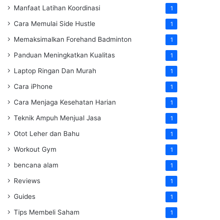
Manfaat Latihan Koordinasi
1
Cara Memulai Side Hustle
1
Memaksimalkan Forehand Badminton
1
Panduan Meningkatkan Kualitas
1
Laptop Ringan Dan Murah
1
Cara iPhone
1
Cara Menjaga Kesehatan Harian
1
Teknik Ampuh Menjual Jasa
1
Otot Leher dan Bahu
1
Workout Gym
1
bencana alam
1
Reviews
1
Guides
1
Tips Membeli Saham
1