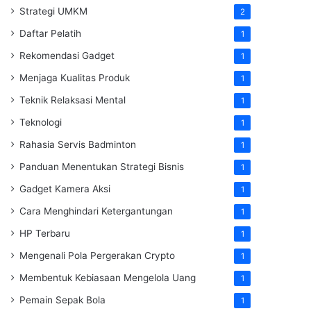
Strategi UMKM
2
Daftar Pelatih
1
Rekomendasi Gadget
1
Menjaga Kualitas Produk
1
Teknik Relaksasi Mental
1
Teknologi
1
Rahasia Servis Badminton
1
Panduan Menentukan Strategi Bisnis
1
Gadget Kamera Aksi
1
Cara Menghindari Ketergantungan
1
HP Terbaru
1
Mengenali Pola Pergerakan Crypto
1
Membentuk Kebiasaan Mengelola Uang
1
Pemain Sepak Bola
1