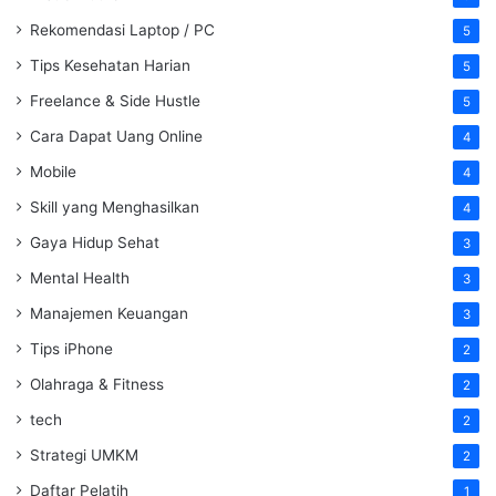
Rekomendasi Laptop / PC
5
Tips Kesehatan Harian
5
Freelance & Side Hustle
5
Cara Dapat Uang Online
4
Mobile
4
Skill yang Menghasilkan
4
Gaya Hidup Sehat
3
Mental Health
3
Manajemen Keuangan
3
Tips iPhone
2
Olahraga & Fitness
2
tech
2
Strategi UMKM
2
Daftar Pelatih
1