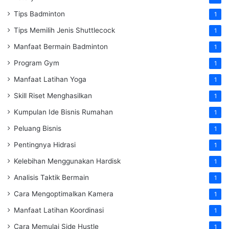
Tips Badminton
1
Tips Memilih Jenis Shuttlecock
1
Manfaat Bermain Badminton
1
Program Gym
1
Manfaat Latihan Yoga
1
Skill Riset Menghasilkan
1
Kumpulan Ide Bisnis Rumahan
1
Peluang Bisnis
1
Pentingnya Hidrasi
1
Kelebihan Menggunakan Hardisk
1
Analisis Taktik Bermain
1
Cara Mengoptimalkan Kamera
1
Manfaat Latihan Koordinasi
1
Cara Memulai Side Hustle
1