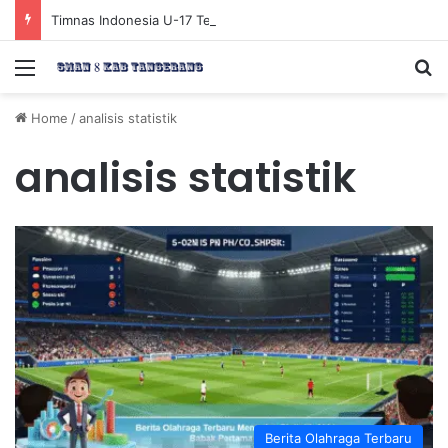
Timnas Indonesia U-17 Tereliminasi, Berikut 4 Tim Lolos ke Semifinal Piala AFF U-17 2026
Menu
Se
Home
/
analisis statistik
analisis statistik
Berita Olahraga Terbaru