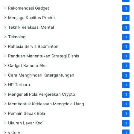
Rekomendasi Gadget
1
Menjaga Kualitas Produk
1
Teknik Relaksasi Mental
1
Teknologi
1
Rahasia Servis Badminton
1
Panduan Menentukan Strategi Bisnis
1
Gadget Kamera Aksi
1
Cara Menghindari Ketergantungan
1
HP Terbaru
1
Mengenali Pola Pergerakan Crypto
1
Membentuk Kebiasaan Mengelola Uang
1
Pemain Sepak Bola
1
Ukuran Layar Kecil
1
vstory
1